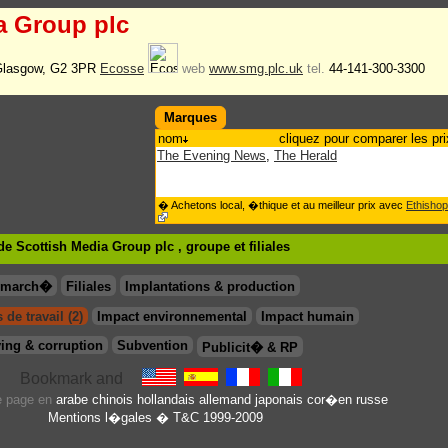
a Group plc
, Glasgow, G2 3PR
Ecosse
web
www.smg.plc.uk
tel.
44-141-300-3300
Marques
nom
cliquez pour comparer les pri
The Evening News
,
The Herald
� Achetons local, �thique et au meilleur prix avec
Ethishop
e Scottish Media Group plc , groupe
et filiales
& march�
Filiales
Implantations & production
 de travail (2)
Impact environnemental
Impact humain
ing & corruption
Subvention
Publicit� & RP
te page en
arabe
chinois
hollandais
allemand
japonais
cor�en
russe
Mentions l�gales
� T&C 1999-2009