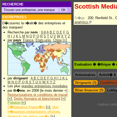
RECHERCHE
Scottish Medi
ENTREPRISES
Si�ge :
200, Renfield St.
analytics
D�couvrez la r�alit� des entreprises et
des marques!
Recherche par
nom
:
0-9
A
B
C
D
E
F
G
H
I
J
K
L
M
N
O
P
Q
R
S
T
U
V
W
X
Y
Z
par
pays
:
France
,
Etats-unis
,
Chine
[
+
]
Evaluation � �thique � d
Actionnaires
Activit� 
par
dirigeant
:
A
B
C
D
E
F
G
H
I
J
K
L
M
N
O
P
Q
R
S
T
U
V
W
X
Y
Z
Dirigeants (3)
Conditions
Les plus
grandes entreprises mondiales
Bilan financier (5)
Lobby
par
th�me
, en 2008 [le mois dernier +] :
Restructurations et conditions de travail
[
+
],
Droits Humains et blanchiment
[
+
]
Pollution
[
+
]
traduire cet
D�linquance financi�re
[
+
],
plus
fr�quentes implantations offshore
,
dirigeants les mieux pay�s
[
+
]