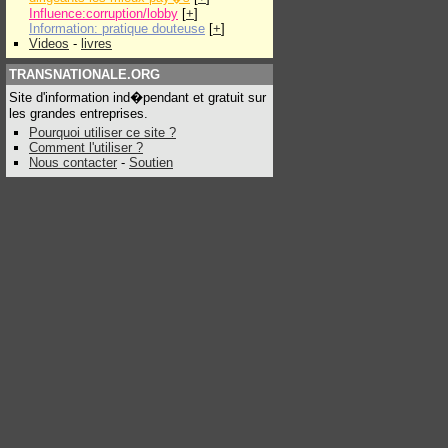
Influence:corruption/lobby
[
+
]
Information: pratique douteuse
[
+
]
Videos
-
livres
TRANSNATIONALE.ORG
Site d'information ind�pendant et gratuit sur
les grandes entreprises.
Pourquoi utiliser ce site ?
Comment l'utiliser ?
Nous contacter
-
Soutien