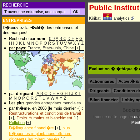
RECHERCHE
Public institu
Kiribati
analytics
ENTREPRISES
D�couvrez la r�alit� des entreprises et
des marques!
Recherche par
nom
:
0-9
A
B
C
D
E
F
G
H
I
J
K
L
M
N
O
P
Q
R
S
T
U
V
W
X
Y
Z
par
pays
:
France
,
Etats-unis
,
Chine
[
+
]
Evaluation � �thique � d
Actionnaires
Activit� 
Dirigeants
Conditions de
par
dirigeant
:
A
B
C
D
E
F
G
H
I
J
K
L
M
N
O
P
Q
R
S
T
U
V
W
X
Y
Z
Bilan financier
Lobbying
Les plus
grandes entreprises mondiales
par
th�me
, en 2008 [le mois dernier +] :
Restructurations et conditions de travail
traduire cette page en
ara
[
+
],
Droits Humains et blanchiment
[
+
]
Ment
Pollution
[
+
]
D�linquance financi�re
[
+
],
plus
fr�quentes implantations offshore
,
dirigeants les mieux pay�s
[
+
]