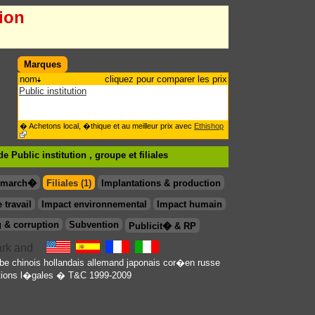
tion
Marques
nom
cliquez pour comparer les prix
Public institution
� Achetons local, �thique et au meilleur prix avec
Ethishop
e Public institution , groupe
et filiales
& march�
Filiales (1)
Implantations & production
 travail
Impact environnemental
Impact humain
 & corruption
Subvention
Publicit� & RP
be
chinois
hollandais
allemand
japonais
cor�en
russe
ions l�gales
� T&C 1999-2009