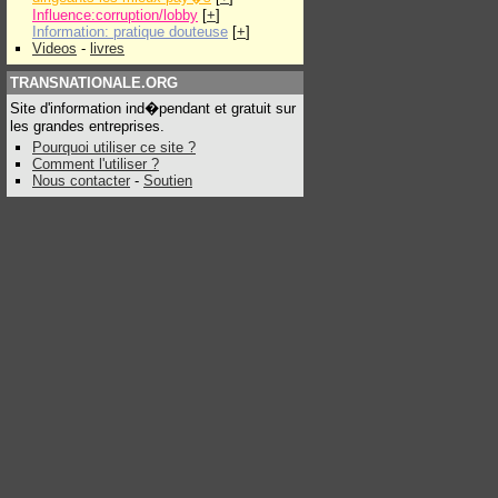
Influence:corruption/lobby
[
+
]
Information: pratique douteuse
[
+
]
Videos
-
livres
TRANSNATIONALE.ORG
Site d'information ind�pendant et gratuit sur
les grandes entreprises.
Pourquoi utiliser ce site ?
Comment l'utiliser ?
Nous contacter
-
Soutien