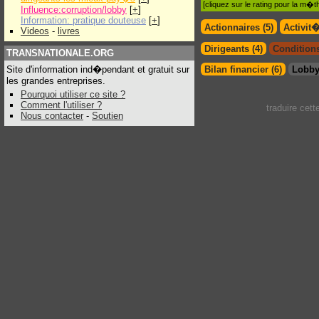
[cliquez sur le rating pour la m
Influence:corruption/lobby
[
+
]
Information: pratique douteuse
[
+
]
Actionnaires (5)
Activit
Videos
-
livres
Dirigeants (4)
Conditions
TRANSNATIONALE.ORG
Site d'information ind�pendant et gratuit sur
Bilan financier (6)
Lobby
les grandes entreprises.
Pourquoi utiliser ce site ?
Comment l'utiliser ?
traduire cet
Nous contacter
-
Soutien