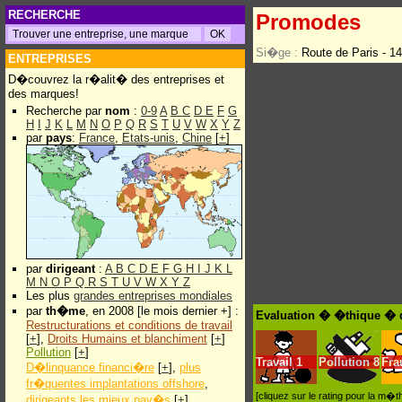
RECHERCHE
Promodes
Si�ge :
Route de Paris -
ENTREPRISES
D�couvrez la r�alit� des entreprises et
des marques!
Recherche par
nom
:
0-9
A
B
C
D
E
F
G
H
I
J
K
L
M
N
O
P
Q
R
S
T
U
V
W
X
Y
Z
par
pays
:
France
,
Etats-unis
,
Chine
[
+
]
par
dirigeant
:
A
B
C
D
E
F
G
H
I
J
K
L
M
N
O
P
Q
R
S
T
U
V
W
X
Y
Z
Les plus
grandes entreprises mondiales
par
th�me
, en 2008 [le mois dernier +] :
Evaluation � �thique � 
Restructurations et conditions de travail
[
+
],
Droits Humains et blanchiment
[
+
]
Pollution
[
+
]
Travail
1
Pollution
8
Fra
D�linquance financi�re
[
+
],
plus
fr�quentes implantations offshore
,
[cliquez sur le rating pour la m
dirigeants les mieux pay�s
[
+
]