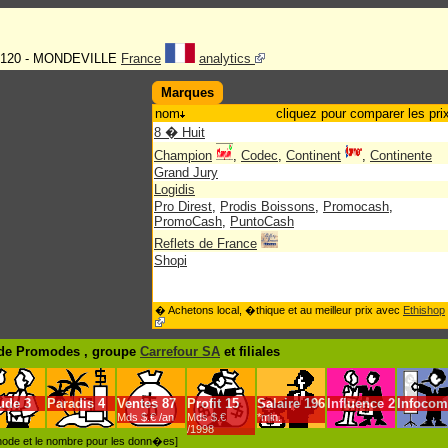
 14120 - MONDEVILLE
France
analytics
Marques
nom
cliquez pour comparer les pri
8 � Huit
Champion
,
Codec
,
Continent
,
Continente
Grand Jury
Logidis
Pro Direst
,
Prodis Boissons
,
Promocash
,
PromoCash
,
PuntoCash
Reflets de France
Shopi
� Achetons local, �thique et au meilleur prix avec
Ethishop
de Promodes , groupe
Carrefour SA
et filiales
ude
3
Paradis
4
Ventes
87
Profit
15
Salaire
196
Influence
2
Infocom
Mds $.€ /an
Mds $.€
*min.
/1998
�thode et le nombre pour les donn�es]