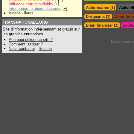
Influence:corruption/lobby
[
+
]
Actionnaires (1)
Activit
Information: pratique douteuse
[
+
]
Videos
-
livres
Dirigeants (1)
Conditions
TRANSNATIONALE.ORG
Bilan financier (1)
Lobby
Site d'information ind�pendant et gratuit sur
les grandes entreprises.
Pourquoi utiliser ce site ?
traduire cett
Comment l'utiliser ?
Nous contacter
-
Soutien