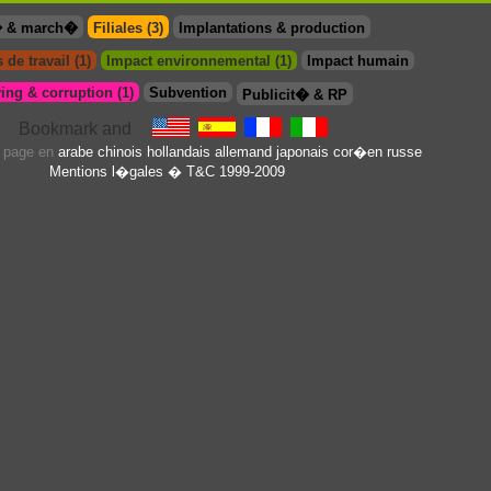
� & march�
Filiales (3)
Implantations & production
 de travail (1)
Impact environnemental (1)
Impact humain
ing & corruption (1)
Subvention
Publicit� & RP
e page en
arabe
chinois
hollandais
allemand
japonais
cor�en
russe
Mentions l�gales
� T&C 1999-2009