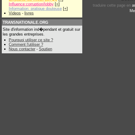
Influence:corruption/lobby
[
+
]
traduire cette page en
a
Information: pratique douteuse
[
+
]
Me
Videos
-
livres
TRANSNATIONALE.ORG
Site d'information ind�pendant et gratuit sur
les grandes entreprises.
Pourquoi utiliser ce site ?
Comment l'utiliser ?
Nous contacter
-
Soutien