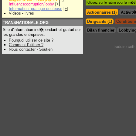
[cliquez sur le rating pour la m
Influence:corruption/lobby
[
+
]
Information: pratique douteuse
[
+
]
Actionnaires (1)
Activit
Videos
-
livres
Dirigeants (1)
Conditions
TRANSNATIONALE.ORG
Site d'information ind�pendant et gratuit sur
Bilan financier
Lobbying
les grandes entreprises.
Pourquoi utiliser ce site ?
Comment l'utiliser ?
traduire cet
Nous contacter
-
Soutien