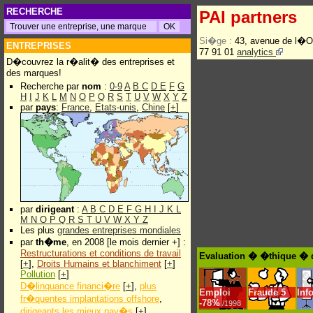
RECHERCHE
PAI partners
Si�ge :
43, avenue de l�
ENTREPRISES
77 91 01
analytics
D�couvrez la r�alit� des entreprises et
des marques!
Recherche par
nom
:
0-9
A
B
C
D
E
F
G
H
I
J
K
L
M
N
O
P
Q
R
S
T
U
V
W
X
Y
Z
par
pays
:
France
,
Etats-unis
,
Chine
[
+
]
par
dirigeant
:
A
B
C
D
E
F
G
H
I
J
K
L
M
N
O
P
Q
R
S
T
U
V
W
X
Y
Z
Les plus
grandes entreprises mondiales
par
th�me
, en 2008 [le mois dernier +] :
Restructurations et conditions de travail
Evaluation � �thique � d
[
+
],
Droits Humains et blanchiment
[
+
]
Pollution
[
+
]
D�linquance financi�re
[
+
],
plus
Emploi
Fraude
5
Inf
fr�quentes implantations offshore
,
-
78%
/1998
dirigeants les mieux pay�s
[
+
]