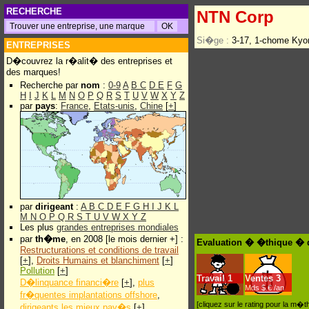
RECHERCHE
NTN Corp
Si�ge :
3-17, 1-chome Kyo
ENTREPRISES
D�couvrez la r�alit� des entreprises et
des marques!
Recherche par
nom
:
0-9
A
B
C
D
E
F
G
H
I
J
K
L
M
N
O
P
Q
R
S
T
U
V
W
X
Y
Z
par
pays
:
France
,
Etats-unis
,
Chine
[
+
]
par
dirigeant
:
A
B
C
D
E
F
G
H
I
J
K
L
M
N
O
P
Q
R
S
T
U
V
W
X
Y
Z
Les plus
grandes entreprises mondiales
par
th�me
, en 2008 [le mois dernier +] :
Evaluation � �thique � 
Restructurations et conditions de travail
[
+
],
Droits Humains et blanchiment
[
+
]
Pollution
[
+
]
Travail
1
Ventes
3
D�linquance financi�re
[
+
],
plus
Mds $.€ /an
fr�quentes implantations offshore
,
[cliquez sur le rating pour la m
dirigeants les mieux pay�s
[
+
]