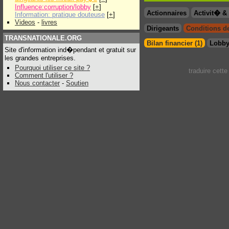
Influence:corruption/lobby
[
+
]
Actionnaires
Activit� 
Information: pratique douteuse
[
+
]
Videos
-
livres
Dirigeants
Conditions de 
TRANSNATIONALE.ORG
Bilan financier (1)
Lobby
Site d'information ind�pendant et gratuit sur
les grandes entreprises.
Pourquoi utiliser ce site ?
traduire cett
Comment l'utiliser ?
Nous contacter
-
Soutien