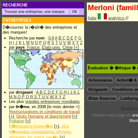
RECHERCHE
Merloni (famil
Italie
analytics
ENTREPRISES
D�couvrez la r�alit� des entreprises et
des marques!
Recherche par
nom
:
0-9
A
B
C
D
E
F
G
H
I
J
K
L
M
N
O
P
Q
R
S
T
U
V
W
X
Y
Z
par
pays
:
France
,
Etats-unis
,
Chine
[
+
]
Evaluation � �thique � d
Actionnaires
Activit� 
Dirigeants
Conditions de
par
dirigeant
:
A
B
C
D
E
F
G
H
I
J
K
L
M
N
O
P
Q
R
S
T
U
V
W
X
Y
Z
Bilan financier
Lobbying
Les plus
grandes entreprises mondiales
par
th�me
, en 2008 [le mois dernier +] :
Restructurations et conditions de travail
traduire cette page en
ara
[
+
],
Droits Humains et blanchiment
[
+
]
Ment
Pollution
[
+
]
D�linquance financi�re
[
+
],
plus
fr�quentes implantations offshore
,
dirigeants les mieux pay�s
[
+
]