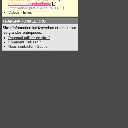
Influence:corruption/lobby
[
+
]
Information: pratique douteuse
[
+
]
Videos
-
livres
TRANSNATIONALE.ORG
Site d'information ind�pendant et gratuit sur
les grandes entreprises.
Pourquoi utiliser ce site ?
Comment l'utiliser ?
Nous contacter
-
Soutien