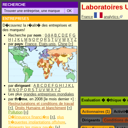
RECHERCHE
Laboratoires
France
analytics
ENTREPRISES
D�couvrez la r�alit� des entreprises et
des marques!
Recherche par
nom
:
0-9
A
B
C
D
E
F
G
H
I
J
K
L
M
N
O
P
Q
R
S
T
U
V
W
X
Y
Z
par
pays
:
France
,
Etats-unis
,
Chine
[
+
]
par
dirigeant
:
A
B
C
D
E
F
G
H
I
J
K
L
M
N
O
P
Q
R
S
T
U
V
W
X
Y
Z
Les plus
grandes entreprises mondiales
par
th�me
, en 2008 [le mois dernier +] :
Evaluation � �thique � 
Restructurations et conditions de travail
[
+
],
Droits Humains et blanchiment
[
+
]
Actionnaires (1)
Activit
Pollution
[
+
]
D�linquance financi�re
[
+
],
plus
Dirigeants
Conditions de 
fr�quentes implantations offshore
,
dirigeants les mieux pay�s
[
+
]