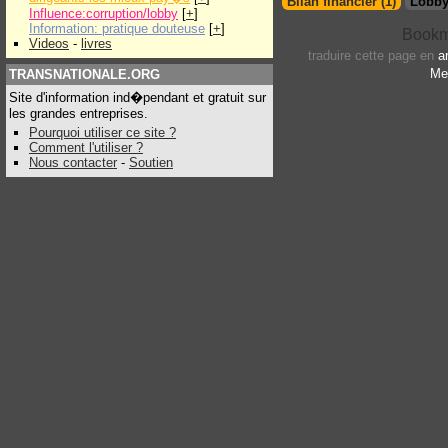
Bilan financier (1)
Lobby
Influence:corruption/lobby
[
+
]
Information: pratique douteuse
[
+
]
Videos
-
livres
traduire cette page en
a
Me
TRANSNATIONALE.ORG
Site d'information ind�pendant et gratuit sur
les grandes entreprises.
Pourquoi utiliser ce site ?
Comment l'utiliser ?
Nous contacter
-
Soutien