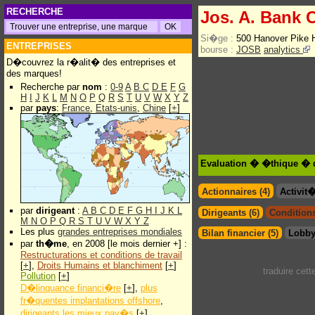
RECHERCHE
Jos. A. Bank C
Si�ge :
500 Hanover Pike
ENTREPRISES
bourse :
JOSB
analytics
D�couvrez la r�alit� des entreprises et
des marques!
Recherche par
nom
:
0-9
A
B
C
D
E
F
G
H
I
J
K
L
M
N
O
P
Q
R
S
T
U
V
W
X
Y
Z
par
pays
:
France
,
Etats-unis
,
Chine
[
+
]
Evaluation � �thique � de
Actionnaires (4)
Activit
par
dirigeant
:
A
B
C
D
E
F
G
H
I
J
K
L
Dirigeants (6)
Conditions
M
N
O
P
Q
R
S
T
U
V
W
X
Y
Z
Les plus
grandes entreprises mondiales
Bilan financier (5)
Lobby
par
th�me
, en 2008 [le mois dernier +] :
Restructurations et conditions de travail
[
+
],
Droits Humains et blanchiment
[
+
]
traduire cet
Pollution
[
+
]
D�linquance financi�re
[
+
],
plus
fr�quentes implantations offshore
,
dirigeants les mieux pay�s
[
+
]