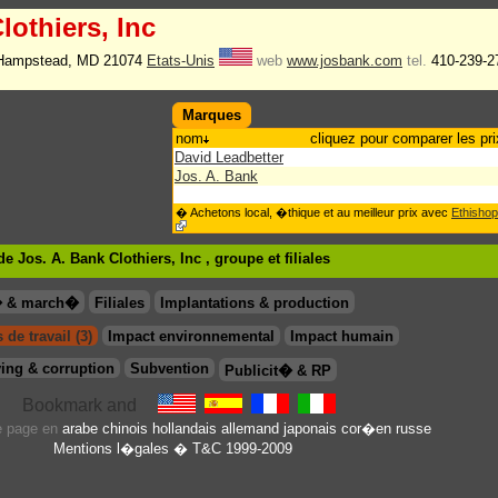
lothiers, Inc
 Hampstead, MD 21074
Etats-Unis
web
www.josbank.com
tel.
410-239-2
Marques
nom
cliquez pour comparer les pri
David Leadbetter
Jos. A. Bank
� Achetons local, �thique et au meilleur prix avec
Ethishop
 Jos. A. Bank Clothiers, Inc , groupe
et filiales
� & march�
Filiales
Implantations & production
 de travail (3)
Impact environnemental
Impact humain
ing & corruption
Subvention
Publicit� & RP
te page en
arabe
chinois
hollandais
allemand
japonais
cor�en
russe
Mentions l�gales
� T&C 1999-2009