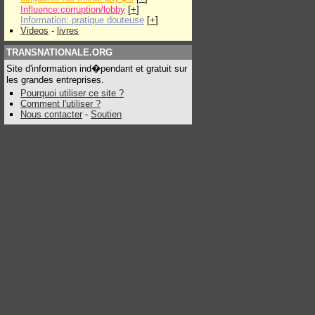
Influence:corruption/lobby
[
+
]
Information: pratique douteuse
[
+
]
Videos
-
livres
TRANSNATIONALE.ORG
Site d'information ind�pendant et gratuit sur
les grandes entreprises.
Pourquoi utiliser ce site ?
Comment l'utiliser ?
Nous contacter
-
Soutien