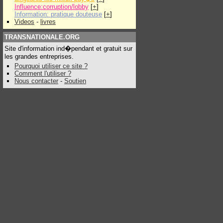
Influence:corruption/lobby
[
+
]
Information: pratique douteuse
[
+
]
Videos
-
livres
TRANSNATIONALE.ORG
Site d'information ind�pendant et gratuit sur
les grandes entreprises.
Pourquoi utiliser ce site ?
Comment l'utiliser ?
Nous contacter
-
Soutien