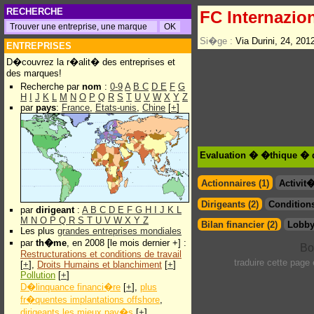
RECHERCHE
FC Internazion
Si�ge :
Via Durini, 24, 20
ENTREPRISES
D�couvrez la r�alit� des entreprises et
des marques!
Recherche par
nom
:
0-9
A
B
C
D
E
F
G
H
I
J
K
L
M
N
O
P
Q
R
S
T
U
V
W
X
Y
Z
par
pays
:
France
,
Etats-unis
,
Chine
[
+
]
Evaluation � �thique � de
Actionnaires (1)
Activit
Dirigeants (2)
Conditions
par
dirigeant
:
A
B
C
D
E
F
G
H
I
J
K
L
M
N
O
P
Q
R
S
T
U
V
W
X
Y
Z
Bilan financier (2)
Lobby
Les plus
grandes entreprises mondiales
par
th�me
, en 2008 [le mois dernier +] :
Restructurations et conditions de travail
traduire cette page
[
+
],
Droits Humains et blanchiment
[
+
]
Pollution
[
+
]
D�linquance financi�re
[
+
],
plus
fr�quentes implantations offshore
,
dirigeants les mieux pay�s
[
+
]