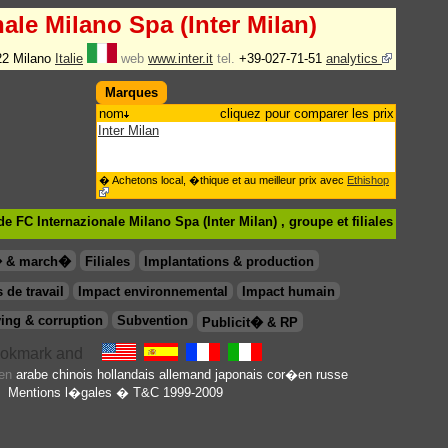
ale Milano Spa (Inter Milan)
122 Milano
Italie
web
www.inter.it
tel.
+39-027-71-51
analytics
Marques
nom
cliquez pour comparer les prix
Inter Milan
� Achetons local, �thique et au meilleur prix avec
Ethishop
 FC Internazionale Milano Spa (Inter Milan) , groupe
et filiales
� & march�
Filiales
Implantations & production
 de travail
Impact environnemental
Impact humain
ing & corruption
Subvention
Publicit� & RP
 en
arabe
chinois
hollandais
allemand
japonais
cor�en
russe
Mentions l�gales
� T&C 1999-2009