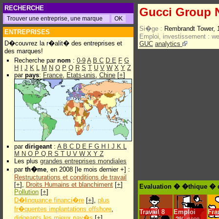
RECHERCHE
Gucci Group 
Si�ge :
Rembrandt Tower, 
ENTREPRISES
Emploi, investissement :
w
D�couvrez la r�alit� des entreprises et
GUC
analytics
des marques!
Recherche par
nom
:
0-9
A
B
C
D
E
F
G
H
I
J
K
L
M
N
O
P
Q
R
S
T
U
V
W
X
Y
Z
par
pays
:
France
,
Etats-unis
,
Chine
[
+
]
par
dirigeant
:
A
B
C
D
E
F
G
H
I
J
K
L
M
N
O
P
Q
R
S
T
U
V
W
X
Y
Z
Les plus
grandes entreprises mondiales
par
th�me
, en 2008 [le mois dernier +] :
Restructurations et conditions de travail
[
+
],
Droits Humains et blanchiment
[
+
]
Evaluation � �thique � 
Pollution
[
+
]
D�linquance financi�re
[
+
],
plus
fr�quentes implantations offshore
,
Travail
8
Emploi
Fra
dirigeants les mieux pay�s
[
+
]