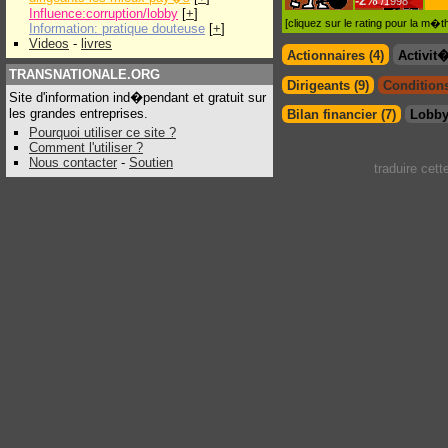
-
2%
/1998
Influence:corruption/lobby
[
+
]
[cliquez sur le rating pour la m
Information: pratique douteuse
[
+
]
Videos
-
livres
Actionnaires (4)
Activit
TRANSNATIONALE.ORG
Dirigeants (9)
Conditions
Site d'information ind�pendant et gratuit sur
les grandes entreprises.
Bilan financier (7)
Lobby
Pourquoi utiliser ce site ?
Comment l'utiliser ?
Nous contacter
-
Soutien
traduire cet