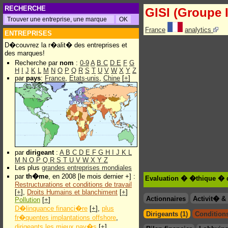
RECHERCHE
GISI (Groupe I
France
analytics
ENTREPRISES
D�couvrez la r�alit� des entreprises et
des marques!
Recherche par
nom
:
0-9
A
B
C
D
E
F
G
H
I
J
K
L
M
N
O
P
Q
R
S
T
U
V
W
X
Y
Z
par
pays
:
France
,
Etats-unis
,
Chine
[
+
]
par
dirigeant
:
A
B
C
D
E
F
G
H
I
J
K
L
M
N
O
P
Q
R
S
T
U
V
W
X
Y
Z
Les plus
grandes entreprises mondiales
par
th�me
, en 2008 [le mois dernier +] :
Evaluation � �thique � de
Restructurations et conditions de travail
[
+
],
Droits Humains et blanchiment
[
+
]
Actionnaires
Activit� 
Pollution
[
+
]
D�linquance financi�re
[
+
],
plus
Dirigeants (1)
Conditions
fr�quentes implantations offshore
,
dirigeants les mieux pay�s
[
+
]