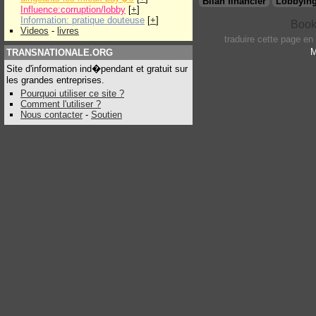
Bilan financier
Lobbying
Influence:corruption/lobby
[
+
]
Information: pratique douteuse
[
+
]
Videos
-
livres
traduire cette page en
M
TRANSNATIONALE.ORG
Site d'information ind�pendant et gratuit sur
les grandes entreprises.
Pourquoi utiliser ce site ?
Comment l'utiliser ?
Nous contacter
-
Soutien