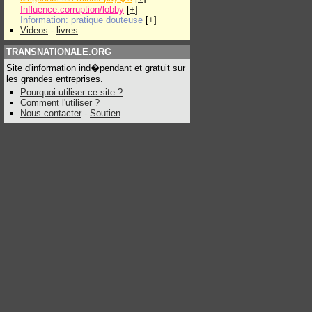
Influence:corruption/lobby
[
+
]
Information: pratique douteuse
[
+
]
Videos
-
livres
TRANSNATIONALE.ORG
Site d'information ind�pendant et gratuit sur
les grandes entreprises.
Pourquoi utiliser ce site ?
Comment l'utiliser ?
Nous contacter
-
Soutien