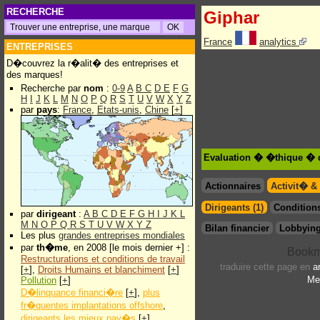
RECHERCHE
Giphar
France
analytics
ENTREPRISES
D�couvrez la r�alit� des entreprises et
des marques!
Recherche par
nom
:
0-9
A
B
C
D
E
F
G
H
I
J
K
L
M
N
O
P
Q
R
S
T
U
V
W
X
Y
Z
par
pays
:
France
,
Etats-unis
,
Chine
[
+
]
Evaluation � �thique � 
Actionnaires
Activit� &
Dirigeants (1)
Conditions
par
dirigeant
:
A
B
C
D
E
F
G
H
I
J
K
L
M
N
O
P
Q
R
S
T
U
V
W
X
Y
Z
Bilan financier
Lobbying
Les plus
grandes entreprises mondiales
par
th�me
, en 2008 [le mois dernier +] :
Restructurations et conditions de travail
traduire cette page en
a
[
+
],
Droits Humains et blanchiment
[
+
]
Me
Pollution
[
+
]
D�linquance financi�re
[
+
],
plus
fr�quentes implantations offshore
,
dirigeants les mieux pay�s
[
+
]