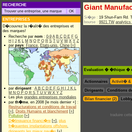
RECHERCHE
Giant Manufac
Si�ge :
19 Shun-Farn Rd. 
ENTREPRISES
bourse :
9921.TW
analytics
D�couvrez la r�alit� des entreprises et
des marques!
Recherche par
nom
:
0-9
A
B
C
D
E
F
G
H
I
J
K
L
M
N
O
P
Q
R
S
T
U
V
W
X
Y
Z
par
pays
:
France
,
Etats-unis
,
Chine
[
+
]
Evaluation � �thique � d
Actionnaires
Activit� &
par
dirigeant
:
A
B
C
D
E
F
G
H
I
J
K
L
Dirigeants
Conditions de
M
N
O
P
Q
R
S
T
U
V
W
X
Y
Z
Les plus
grandes entreprises mondiales
Bilan financier (2)
Lobby
par
th�me
, en 2008 [le mois dernier +] :
Restructurations et conditions de travail
[
+
],
Droits Humains et blanchiment
[
+
]
traduire cet
Pollution
[
+
]
D�linquance financi�re
[
+
],
plus
fr�quentes implantations offshore
,
dirigeants les mieux pay�s
[
+
]