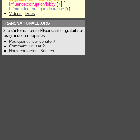
Influence:corruption/lobby
[
+
]
Information: pratique douteuse
[
+
]
Videos
-
livres
TRANSNATIONALE.ORG
Site d'information ind�pendant et gratuit sur
les grandes entreprises.
Pourquoi utiliser ce site ?
Comment l'utiliser ?
Nous contacter
-
Soutien