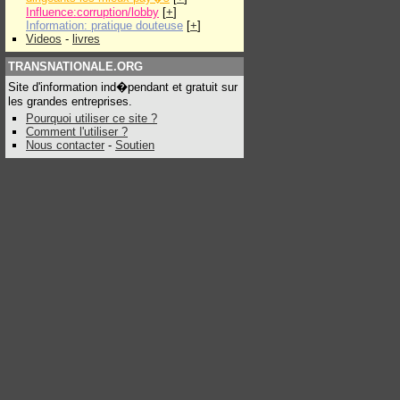
Influence:corruption/lobby
[
+
]
Information: pratique douteuse
[
+
]
Videos
-
livres
TRANSNATIONALE.ORG
Site d'information ind�pendant et gratuit sur
les grandes entreprises.
Pourquoi utiliser ce site ?
Comment l'utiliser ?
Nous contacter
-
Soutien