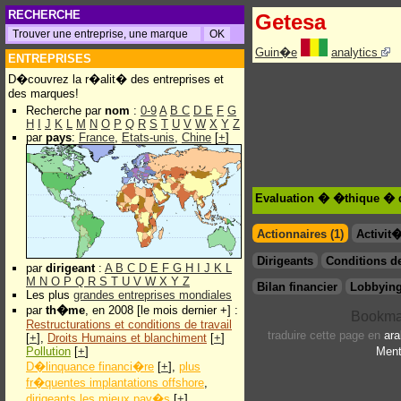
RECHERCHE
Getesa
Guin�e
analytics
ENTREPRISES
D�couvrez la r�alit� des entreprises et
des marques!
Recherche par
nom
:
0-9
A
B
C
D
E
F
G
H
I
J
K
L
M
N
O
P
Q
R
S
T
U
V
W
X
Y
Z
par
pays
:
France
,
Etats-unis
,
Chine
[
+
]
Evaluation � �thique � 
Actionnaires (1)
Activit
Dirigeants
Conditions de
par
dirigeant
:
A
B
C
D
E
F
G
H
I
J
K
L
M
N
O
P
Q
R
S
T
U
V
W
X
Y
Z
Bilan financier
Lobbying
Les plus
grandes entreprises mondiales
par
th�me
, en 2008 [le mois dernier +] :
Restructurations et conditions de travail
traduire cette page en
ara
[
+
],
Droits Humains et blanchiment
[
+
]
Pollution
[
+
]
Ment
D�linquance financi�re
[
+
],
plus
fr�quentes implantations offshore
,
dirigeants les mieux pay�s
[
+
]