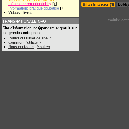
Influence:corruption/lobby
[
+
]
Bilan financier (4)
Lobby
Information: pratique douteuse
[
+
]
Videos
-
livres
traduire cet
TRANSNATIONALE.ORG
Site d'information ind�pendant et gratuit sur
les grandes entreprises.
Pourquoi utiliser ce site ?
Comment l'utiliser ?
Nous contacter
-
Soutien