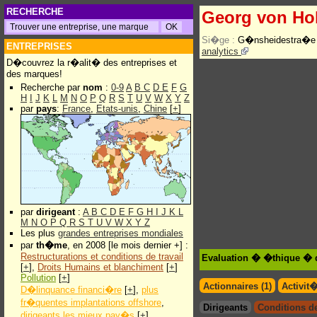
RECHERCHE
Georg von Ho
Si�ge :
G�nsheidestra�e 2
ENTREPRISES
analytics
D�couvrez la r�alit� des entreprises et
des marques!
Recherche par
nom
:
0-9
A
B
C
D
E
F
G
H
I
J
K
L
M
N
O
P
Q
R
S
T
U
V
W
X
Y
Z
par
pays
:
France
,
Etats-unis
,
Chine
[
+
]
par
dirigeant
:
A
B
C
D
E
F
G
H
I
J
K
L
M
N
O
P
Q
R
S
T
U
V
W
X
Y
Z
Les plus
grandes entreprises mondiales
par
th�me
, en 2008 [le mois dernier +] :
Restructurations et conditions de travail
Evaluation � �thique � 
[
+
],
Droits Humains et blanchiment
[
+
]
Pollution
[
+
]
Actionnaires (1)
Activit
D�linquance financi�re
[
+
],
plus
fr�quentes implantations offshore
,
Dirigeants
Conditions de 
dirigeants les mieux pay�s
[
+
]