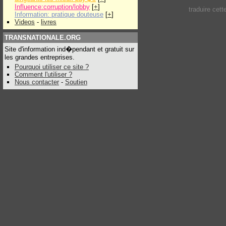
Influence:corruption/lobby
[
+
]
traduire cet
Information: pratique douteuse
[
+
]
Videos
-
livres
TRANSNATIONALE.ORG
Site d'information ind�pendant et gratuit sur
les grandes entreprises.
Pourquoi utiliser ce site ?
Comment l'utiliser ?
Nous contacter
-
Soutien