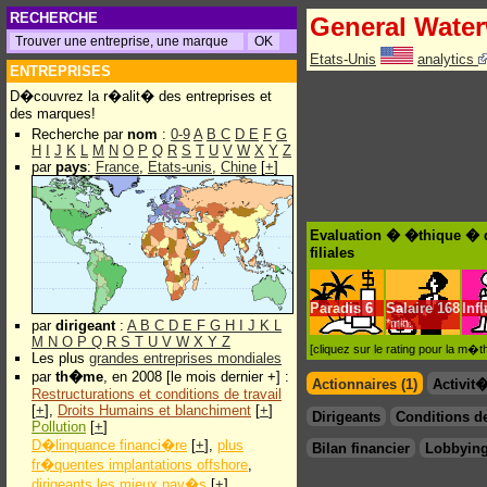
RECHERCHE
General Water
Etats-Unis
analytics
ENTREPRISES
D�couvrez la r�alit� des entreprises et
des marques!
Recherche par
nom
:
0-9
A
B
C
D
E
F
G
H
I
J
K
L
M
N
O
P
Q
R
S
T
U
V
W
X
Y
Z
par
pays
:
France
,
Etats-unis
,
Chine
[
+
]
Evaluation � �thique � d
filiales
Paradis
6
Salaire
168
Inf
*min.
par
dirigeant
:
A
B
C
D
E
F
G
H
I
J
K
L
M
N
O
P
Q
R
S
T
U
V
W
X
Y
Z
[cliquez sur le rating pour la m
Les plus
grandes entreprises mondiales
par
th�me
, en 2008 [le mois dernier +] :
Actionnaires (1)
Activit
Restructurations et conditions de travail
[
+
],
Droits Humains et blanchiment
[
+
]
Dirigeants
Conditions de
Pollution
[
+
]
D�linquance financi�re
[
+
],
plus
Bilan financier
Lobbying
fr�quentes implantations offshore
,
dirigeants les mieux pay�s
[
+
]