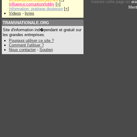
traduire cette page en
ara
Influence:corruption/lobby
[
+
]
Ment
Information: pratique douteuse
[
+
]
Videos
-
livres
TRANSNATIONALE.ORG
Site d'information ind�pendant et gratuit sur
les grandes entreprises.
Pourquoi utiliser ce site ?
Comment l'utiliser ?
Nous contacter
-
Soutien