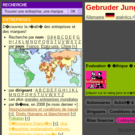
RECHERCHE
Gebruder Jun
Allemagne
analytics
ENTREPRISES
D�couvrez la r�alit� des entreprises et
des marques!
Recherche par
nom
:
0-9
A
B
C
D
E
F
G
H
I
J
K
L
M
N
O
P
Q
R
S
T
U
V
W
X
Y
Z
par
pays
:
France
,
Etats-unis
,
Chine
[
+
]
Evaluation � �thique � 
Influence
1
par
dirigeant
:
A
B
C
D
E
F
G
H
I
J
K
L
[cliquez sur le rating pour la m
M
N
O
P
Q
R
S
T
U
V
W
X
Y
Z
Les plus
grandes entreprises mondiales
Actionnaires
Activit� 
par
th�me
, en 2008 [le mois dernier +] :
Restructurations et conditions de travail
Dirigeants
Conditions de
[
+
],
Droits Humains et blanchiment
[
+
]
Pollution
[
+
]
Bilan financier
Lobbying
D�linquance financi�re
[
+
],
plus
fr�quentes implantations offshore
,
dirigeants les mieux pay�s
[
+
]