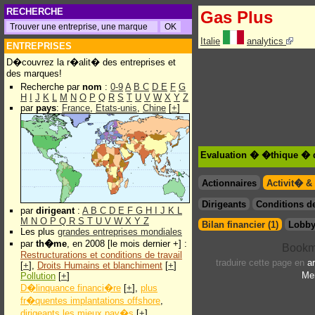
RECHERCHE
Gas Plus
Italie
analytics
ENTREPRISES
D�couvrez la r�alit� des entreprises et
des marques!
Recherche par
nom
:
0-9
A
B
C
D
E
F
G
H
I
J
K
L
M
N
O
P
Q
R
S
T
U
V
W
X
Y
Z
par
pays
:
France
,
Etats-unis
,
Chine
[
+
]
Evaluation � �thique � 
Actionnaires
Activit� &
Dirigeants
Conditions de
par
dirigeant
:
A
B
C
D
E
F
G
H
I
J
K
L
M
N
O
P
Q
R
S
T
U
V
W
X
Y
Z
Bilan financier (1)
Lobby
Les plus
grandes entreprises mondiales
par
th�me
, en 2008 [le mois dernier +] :
Restructurations et conditions de travail
traduire cette page en
a
[
+
],
Droits Humains et blanchiment
[
+
]
Men
Pollution
[
+
]
D�linquance financi�re
[
+
],
plus
fr�quentes implantations offshore
,
dirigeants les mieux pay�s
[
+
]