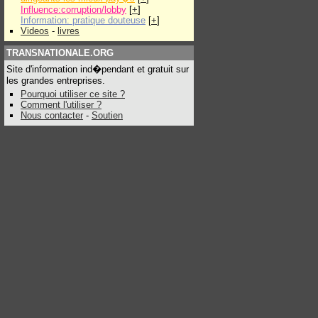
Influence:corruption/lobby
[
+
]
Information: pratique douteuse
[
+
]
Videos
-
livres
TRANSNATIONALE.ORG
Site d'information ind�pendant et gratuit sur
les grandes entreprises.
Pourquoi utiliser ce site ?
Comment l'utiliser ?
Nous contacter
-
Soutien