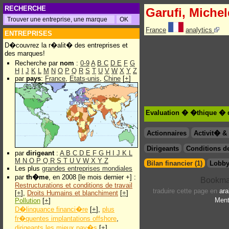
RECHERCHE
Garufi, Michel
France
analytics
ENTREPRISES
D�couvrez la r�alit� des entreprises et
des marques!
Recherche par
nom
:
0-9
A
B
C
D
E
F
G
H
I
J
K
L
M
N
O
P
Q
R
S
T
U
V
W
X
Y
Z
par
pays
:
France
,
Etats-unis
,
Chine
[
+
]
Evaluation � �thique � d
Actionnaires
Activit� 
Dirigeants
Conditions de
par
dirigeant
:
A
B
C
D
E
F
G
H
I
J
K
L
M
N
O
P
Q
R
S
T
U
V
W
X
Y
Z
Bilan financier (1)
Lobby
Les plus
grandes entreprises mondiales
par
th�me
, en 2008 [le mois dernier +] :
Restructurations et conditions de travail
traduire cette page en
ara
[
+
],
Droits Humains et blanchiment
[
+
]
Ment
Pollution
[
+
]
D�linquance financi�re
[
+
],
plus
fr�quentes implantations offshore
,
dirigeants les mieux pay�s
[
+
]