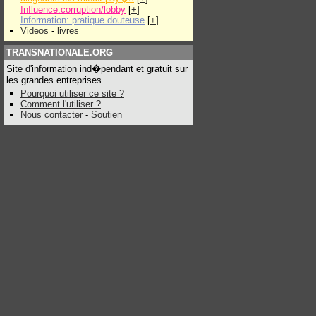
Influence:corruption/lobby
[
+
]
Information: pratique douteuse
[
+
]
Videos
-
livres
TRANSNATIONALE.ORG
Site d'information ind�pendant et gratuit sur
les grandes entreprises.
Pourquoi utiliser ce site ?
Comment l'utiliser ?
Nous contacter
-
Soutien