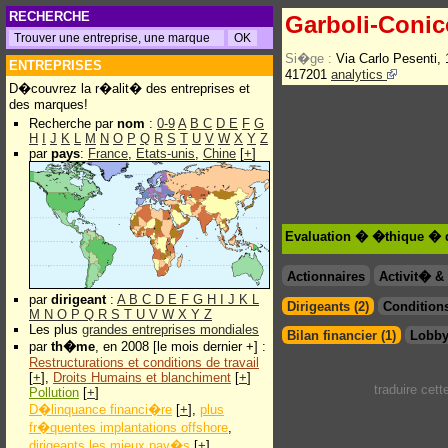
RECHERCHE
Garboli-Coni
Si�ge :
Via Carlo Pesenti
ENTREPRISES
417201
analytics
D�couvrez la r�alit� des entreprises et
des marques!
Recherche par
nom
:
0-9
A
B
C
D
E
F
G
H
I
J
K
L
M
N
O
P
Q
R
S
T
U
V
W
X
Y
Z
par
pays
:
France
,
Etats-unis
,
Chine
[
+
]
Evaluation � �thique � 
Actionnaires
Activit� 
par
dirigeant
:
A
B
C
D
E
F
G
H
I
J
K
L
Dirigeants (2)
Conditions
M
N
O
P
Q
R
S
T
U
V
W
X
Y
Z
Les plus
grandes entreprises mondiales
Bilan financier (1)
Lobby
par
th�me
, en 2008 [le mois dernier +] :
Restructurations et conditions de travail
[
+
],
Droits Humains et blanchiment
[
+
]
traduire cet
Pollution
[
+
]
D�linquance financi�re
[
+
],
plus
fr�quentes implantations offshore
,
dirigeants les mieux pay�s
[
+
]