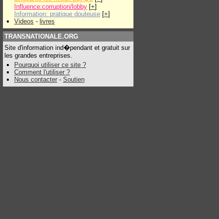
Influence:corruption/lobby
[
+
]
Information: pratique douteuse
[
+
]
Videos
-
livres
TRANSNATIONALE.ORG
Site d'information ind�pendant et gratuit sur
les grandes entreprises.
Pourquoi utiliser ce site ?
Comment l'utiliser ?
Nous contacter
-
Soutien