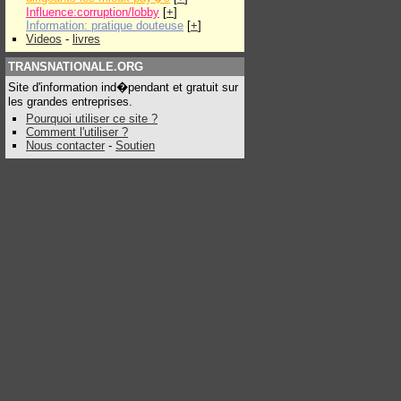
Influence:corruption/lobby
[
+
]
Information: pratique douteuse
[
+
]
Videos
-
livres
TRANSNATIONALE.ORG
Site d'information ind�pendant et gratuit sur
les grandes entreprises.
Pourquoi utiliser ce site ?
Comment l'utiliser ?
Nous contacter
-
Soutien