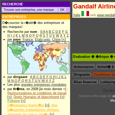
RECHERCHE
Gandalf Airlin
Italie
web
www.gandalf
ENTREPRISES
D�couvrez la r�alit� des entreprises et
des marques!
Recherche par
nom
:
0-9
A
B
C
D
E
F
G
H
I
J
K
L
M
N
O
P
Q
R
S
T
U
V
W
X
Y
Z
par
pays
:
France
,
Etats-unis
,
Chine
[
+
]
Evaluation � �thique � d
Actionnaires
Activit� 
Dirigeants
Conditions de 
par
dirigeant
:
A
B
C
D
E
F
G
H
I
J
K
L
M
N
O
P
Q
R
S
T
U
V
W
X
Y
Z
Bilan financier
Lobbying
Les plus
grandes entreprises mondiales
par
th�me
, en 2008 [le mois dernier +] :
Restructurations et conditions de travail
traduire cette page en
a
[
+
],
Droits Humains et blanchiment
[
+
]
Me
Pollution
[
+
]
D�linquance financi�re
[
+
],
plus
fr�quentes implantations offshore
,
dirigeants les mieux pay�s
[
+
]