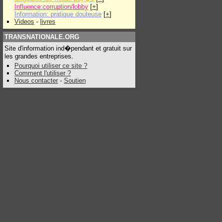
Influence:corruption/lobby
[
+
]
Information: pratique douteuse
[
+
]
Videos
-
livres
TRANSNATIONALE.ORG
Site d'information ind�pendant et gratuit sur
les grandes entreprises.
Pourquoi utiliser ce site ?
Comment l'utiliser ?
Nous contacter
-
Soutien