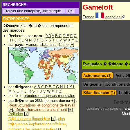
RECHERCHE
Gameloft
France
analytics
ENTREPRISES
D�couvrez la r�alit� des entreprises et
des marques!
Recherche par
nom
:
0-9
A
B
C
D
E
F
G
H
I
J
K
L
M
N
O
P
Q
R
S
T
U
V
W
X
Y
Z
par
pays
:
France
,
Etats-unis
,
Chine
[
+
]
Evaluation � �thique � 
Actionnaires (1)
Activit
Dirigeants
Conditions de
par
dirigeant
:
A
B
C
D
E
F
G
H
I
J
K
L
M
N
O
P
Q
R
S
T
U
V
W
X
Y
Z
Bilan financier (1)
Lobby
Les plus
grandes entreprises mondiales
par
th�me
, en 2008 [le mois dernier +] :
Restructurations et conditions de travail
traduire cette page en
ara
[
+
],
Droits Humains et blanchiment
[
+
]
Ment
Pollution
[
+
]
D�linquance financi�re
[
+
],
plus
fr�quentes implantations offshore
,
dirigeants les mieux pay�s
[
+
]