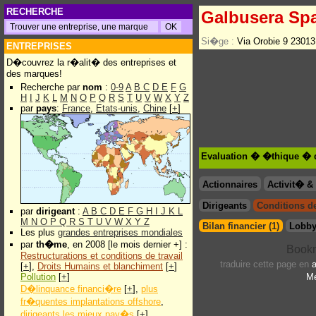
RECHERCHE
Galbusera Sp
Si�ge :
Via Orobie 9 23013
ENTREPRISES
D�couvrez la r�alit� des entreprises et
des marques!
Recherche par
nom
:
0-9
A
B
C
D
E
F
G
H
I
J
K
L
M
N
O
P
Q
R
S
T
U
V
W
X
Y
Z
par
pays
:
France
,
Etats-unis
,
Chine
[
+
]
Evaluation � �thique � 
Actionnaires
Activit� 
Dirigeants
Conditions de 
par
dirigeant
:
A
B
C
D
E
F
G
H
I
J
K
L
M
N
O
P
Q
R
S
T
U
V
W
X
Y
Z
Bilan financier (1)
Lobby
Les plus
grandes entreprises mondiales
par
th�me
, en 2008 [le mois dernier +] :
Restructurations et conditions de travail
traduire cette page en
[
+
],
Droits Humains et blanchiment
[
+
]
Pollution
[
+
]
Me
D�linquance financi�re
[
+
],
plus
fr�quentes implantations offshore
,
dirigeants les mieux pay�s
[
+
]