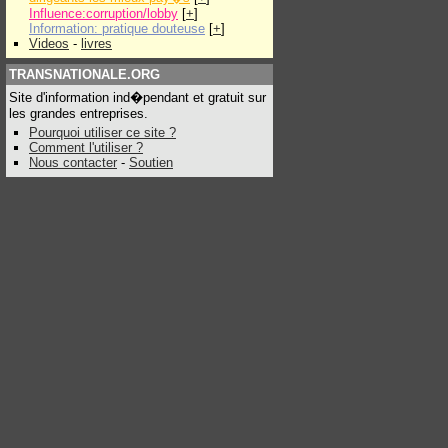
Influence:corruption/lobby
[
+
]
Information: pratique douteuse
[
+
]
Videos
-
livres
TRANSNATIONALE.ORG
Site d'information ind�pendant et gratuit sur
les grandes entreprises.
Pourquoi utiliser ce site ?
Comment l'utiliser ?
Nous contacter
-
Soutien