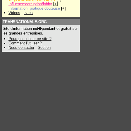
Influence:corruption/lobby
[
+
]
Information: pratique douteuse
[
+
]
Videos
-
livres
TRANSNATIONALE.ORG
Site d'information ind�pendant et gratuit sur
les grandes entreprises.
Pourquoi utiliser ce site ?
Comment l'utiliser ?
Nous contacter
-
Soutien