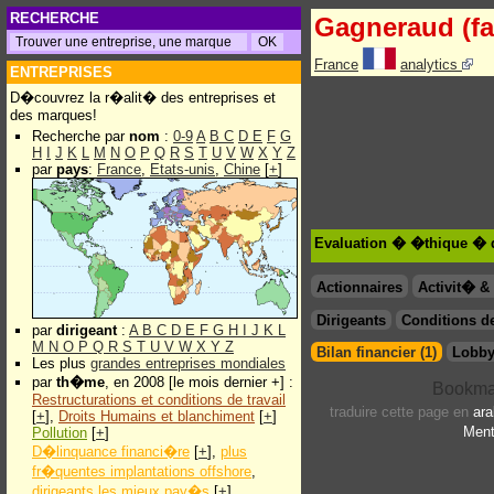
RECHERCHE
Gagneraud (fa
France
analytics
ENTREPRISES
D�couvrez la r�alit� des entreprises et
des marques!
Recherche par
nom
:
0-9
A
B
C
D
E
F
G
H
I
J
K
L
M
N
O
P
Q
R
S
T
U
V
W
X
Y
Z
par
pays
:
France
,
Etats-unis
,
Chine
[
+
]
Evaluation � �thique � d
Actionnaires
Activit� 
Dirigeants
Conditions de
par
dirigeant
:
A
B
C
D
E
F
G
H
I
J
K
L
M
N
O
P
Q
R
S
T
U
V
W
X
Y
Z
Bilan financier (1)
Lobby
Les plus
grandes entreprises mondiales
par
th�me
, en 2008 [le mois dernier +] :
Restructurations et conditions de travail
traduire cette page en
ara
[
+
],
Droits Humains et blanchiment
[
+
]
Ment
Pollution
[
+
]
D�linquance financi�re
[
+
],
plus
fr�quentes implantations offshore
,
dirigeants les mieux pay�s
[
+
]