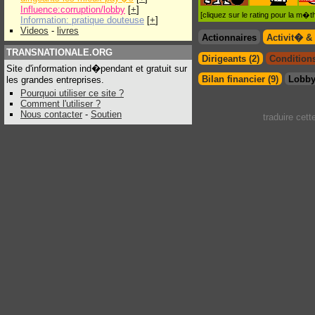
Influence:corruption/lobby
[
+
]
[cliquez sur le rating pour la m
Information: pratique douteuse
[
+
]
Videos
-
livres
Actionnaires
Activit� &
TRANSNATIONALE.ORG
Dirigeants (2)
Conditions
Site d'information ind�pendant et gratuit sur
Bilan financier (9)
Lobby
les grandes entreprises.
Pourquoi utiliser ce site ?
Comment l'utiliser ?
Nous contacter
-
Soutien
traduire cet