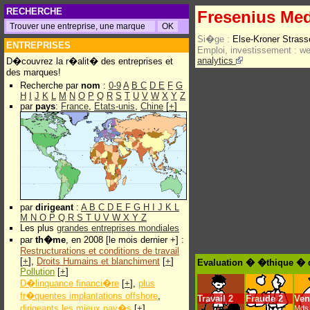
RECHERCHE
Fresenius Med
Si�ge :
Else-Kroner Stras
ENTREPRISES
Emploi, investissement :
w
analytics
D�couvrez la r�alit� des entreprises et
des marques!
Recherche par
nom
:
0-9
A
B
C
D
E
F
G
H
I
J
K
L
M
N
O
P
Q
R
S
T
U
V
W
X
Y
Z
par
pays
:
France
,
Etats-unis
,
Chine
[
+
]
par
dirigeant
:
A
B
C
D
E
F
G
H
I
J
K
L
M
N
O
P
Q
R
S
T
U
V
W
X
Y
Z
Les plus
grandes entreprises mondiales
par
th�me
, en 2008 [le mois dernier +] :
Restructurations et conditions de travail
[
+
],
Droits Humains et blanchiment
[
+
]
Evaluation � �thique � d
Pollution
[
+
]
D�linquance financi�re
[
+
],
plus
fr�quentes implantations offshore
,
Travail
2
Fraude
2
Ven
dirigeants les mieux pay�s
[
+
]
Mds 