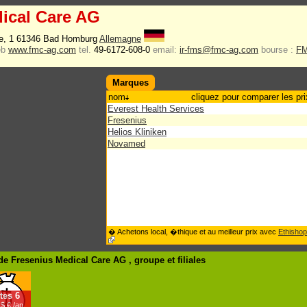
ical Care AG
se, 1 61346 Bad Homburg
Allemagne
eb
www.fmc-ag.com
tel.
49-6172-608-0
email:
ir-fms@fmc-ag.com
bourse :
F
Marques
nom
cliquez pour comparer les pri
Everest Health Services
Fresenius
Helios Kliniken
Novamed
� Achetons local, �thique et au meilleur prix avec
Ethishop
e Fresenius Medical Care AG , groupe
et filiales
tes
6
$.€ /an