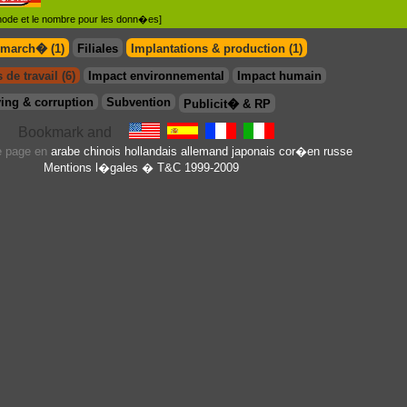
�thode et le nombre pour les donn�es]
 march� (1)
Filiales
Implantations & production (1)
 de travail (6)
Impact environnemental
Impact humain
ing & corruption
Subvention
Publicit� & RP
te page en
arabe
chinois
hollandais
allemand
japonais
cor�en
russe
Mentions l�gales
� T&C 1999-2009