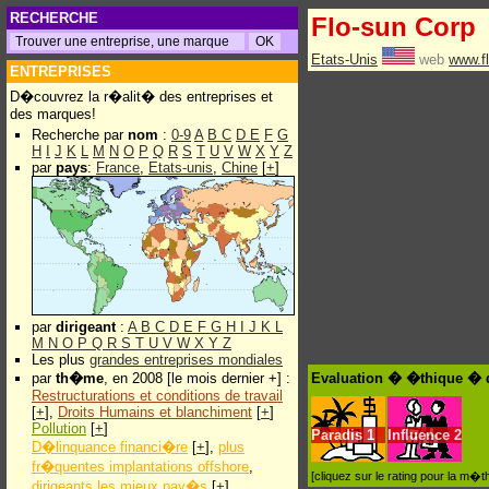
RECHERCHE
Flo-sun Corp
Etats-Unis
web
www.f
ENTREPRISES
D�couvrez la r�alit� des entreprises et
des marques!
Recherche par
nom
:
0-9
A
B
C
D
E
F
G
H
I
J
K
L
M
N
O
P
Q
R
S
T
U
V
W
X
Y
Z
par
pays
:
France
,
Etats-unis
,
Chine
[
+
]
par
dirigeant
:
A
B
C
D
E
F
G
H
I
J
K
L
M
N
O
P
Q
R
S
T
U
V
W
X
Y
Z
Les plus
grandes entreprises mondiales
par
th�me
, en 2008 [le mois dernier +] :
Evaluation � �thique � 
Restructurations et conditions de travail
[
+
],
Droits Humains et blanchiment
[
+
]
Pollution
[
+
]
Paradis
1
Influence
2
D�linquance financi�re
[
+
],
plus
fr�quentes implantations offshore
,
[cliquez sur le rating pour la m
dirigeants les mieux pay�s
[
+
]