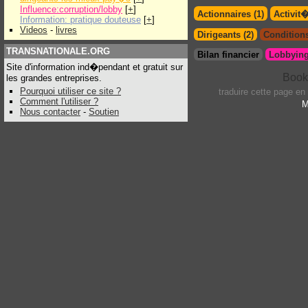
Influence:corruption/lobby
[
+
]
Actionnaires (1)
Activit
Information: pratique douteuse
[
+
]
Videos
-
livres
Dirigeants (2)
Conditions
TRANSNATIONALE.ORG
Bilan financier
Lobbying
Site d'information ind�pendant et gratuit sur
les grandes entreprises.
Pourquoi utiliser ce site ?
traduire cette page en
Comment l'utiliser ?
M
Nous contacter
-
Soutien