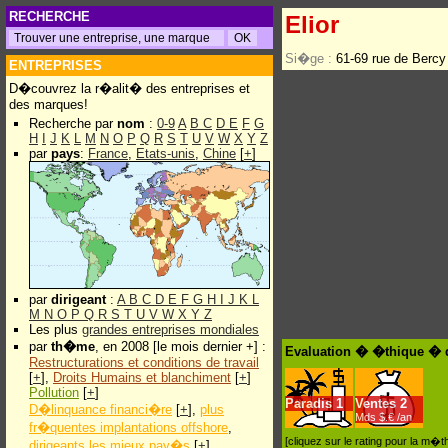
RECHERCHE
Elior
Si�ge :
61-69 rue de Berc
ENTREPRISES
D�couvrez la r�alit� des entreprises et
des marques!
Recherche par
nom
:
0-9
A
B
C
D
E
F
G
H
I
J
K
L
M
N
O
P
Q
R
S
T
U
V
W
X
Y
Z
par
pays
:
France
,
Etats-unis
,
Chine
[
+
]
par
dirigeant
:
A
B
C
D
E
F
G
H
I
J
K
L
M
N
O
P
Q
R
S
T
U
V
W
X
Y
Z
Les plus
grandes entreprises mondiales
par
th�me
, en 2008 [le mois dernier +] :
Evaluation � �thique � d
Restructurations et conditions de travail
[
+
],
Droits Humains et blanchiment
[
+
]
Pollution
[
+
]
Paradis
1
Ventes
2
D�linquance financi�re
[
+
],
plus
Mds $.€ /an
fr�quentes implantations offshore
,
[cliquez sur le rating pour la m
dirigeants les mieux pay�s
[
+
]