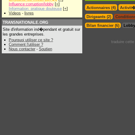
Influence:corruption/lobby
[
+
]
Actionnaires (4)
Activit
Information: pratique douteuse
[
+
]
Videos
-
livres
Dirigeants (2)
Conditions
TRANSNATIONALE.ORG
Bilan financier (6)
Lobby
Site d'information ind�pendant et gratuit sur
les grandes entreprises.
Pourquoi utiliser ce site ?
traduire cett
Comment l'utiliser ?
Nous contacter
-
Soutien