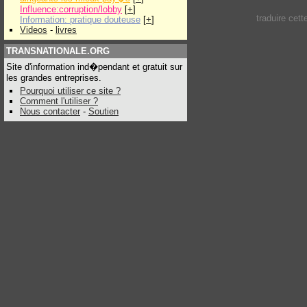
Influence:corruption/lobby
[
+
]
traduire cet
Information: pratique douteuse
[
+
]
Videos
-
livres
TRANSNATIONALE.ORG
Site d'information ind�pendant et gratuit sur
les grandes entreprises.
Pourquoi utiliser ce site ?
Comment l'utiliser ?
Nous contacter
-
Soutien