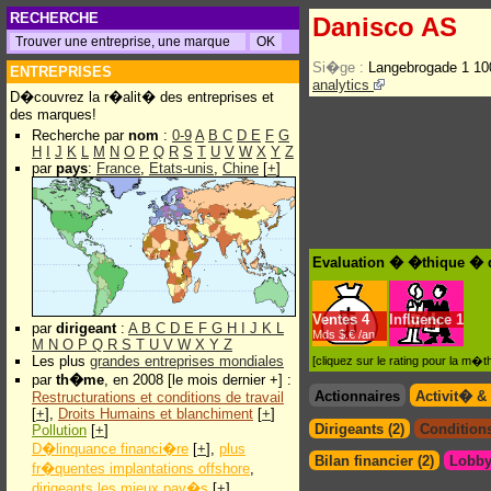
RECHERCHE
Danisco AS
Si�ge :
Langebrogade 1 1
ENTREPRISES
analytics
D�couvrez la r�alit� des entreprises et
des marques!
Recherche par
nom
:
0-9
A
B
C
D
E
F
G
H
I
J
K
L
M
N
O
P
Q
R
S
T
U
V
W
X
Y
Z
par
pays
:
France
,
Etats-unis
,
Chine
[
+
]
Evaluation � �thique � 
Ventes
4
Influence
1
par
dirigeant
:
A
B
C
D
E
F
G
H
I
J
K
L
Mds $.€ /an
M
N
O
P
Q
R
S
T
U
V
W
X
Y
Z
Les plus
grandes entreprises mondiales
[cliquez sur le rating pour la m
par
th�me
, en 2008 [le mois dernier +] :
Actionnaires
Activit� &
Restructurations et conditions de travail
[
+
],
Droits Humains et blanchiment
[
+
]
Dirigeants (2)
Conditions
Pollution
[
+
]
D�linquance financi�re
[
+
],
plus
Bilan financier (2)
Lobby
fr�quentes implantations offshore
,
dirigeants les mieux pay�s
[
+
]