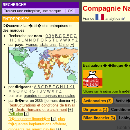
RECHERCHE
Compagnie Na
France
analytics
ENTREPRISES
D�couvrez la r�alit� des entreprises et
des marques!
Recherche par
nom
:
0-9
A
B
C
D
E
F
G
H
I
J
K
L
M
N
O
P
Q
R
S
T
U
V
W
X
Y
Z
par
pays
:
France
,
Etats-unis
,
Chine
[
+
]
Evaluation � �thique � 
Ventes
1
Mds $.€ /an
par
dirigeant
:
A
B
C
D
E
F
G
H
I
J
K
L
M
N
O
P
Q
R
S
T
U
V
W
X
Y
Z
[cliquez sur le rating pour la m
Les plus
grandes entreprises mondiales
par
th�me
, en 2008 [le mois dernier +] :
Actionnaires (3)
Activit
Restructurations et conditions de travail
[
+
],
Droits Humains et blanchiment
[
+
]
Dirigeants (1)
Conditions
Pollution
[
+
]
Bilan financier (6)
Lobby
D�linquance financi�re
[
+
],
plus
fr�quentes implantations offshore
,
dirigeants les mieux pay�s
[
+
]