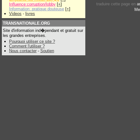
traduire cette page en
a
Influence:corruption/lobby
[
+
]
Information: pratique douteuse
[
+
]
Me
Videos
-
livres
TRANSNATIONALE.ORG
Site d'information ind�pendant et gratuit sur
les grandes entreprises.
Pourquoi utiliser ce site ?
Comment l'utiliser ?
Nous contacter
-
Soutien