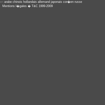
e en
arabe
chinois
hollandais
allemand
japonais
cor�en
russe
Mentions l�gales
� T&C 1999-2009