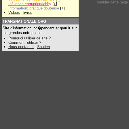
traduire cette pag
Influence:corruption/lobby
[
+
]
Information: pratique douteuse
[
+
]
Videos
-
livres
TRANSNATIONALE.ORG
Site d'information ind�pendant et gratuit sur
les grandes entreprises.
Pourquoi utiliser ce site ?
Comment l'utiliser ?
Nous contacter
-
Soutien