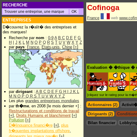
RECHERCHE
Cofinoga
France
web
www.cofin
ENTREPRISES
D�couvrez la r�alit� des entreprises et
des marques!
Recherche par
nom
:
0-9
A
B
C
D
E
F
G
H
I
J
K
L
M
N
O
P
Q
R
S
T
U
V
W
X
Y
Z
par
pays
:
France
,
Etats-unis
,
Chine
[
+
]
Evaluation � �thique � 
Humain
6
Fraude
5
Par
par
dirigeant
:
A
B
C
D
E
F
G
H
I
J
K
L
[cliquez sur le rating pour la m
M
N
O
P
Q
R
S
T
U
V
W
X
Y
Z
Les plus
grandes entreprises mondiales
Actionnaires (2)
Activit
par
th�me
, en 2008 [le mois dernier +] :
Restructurations et conditions de travail
Dirigeants (2)
Conditions
[
+
],
Droits Humains et blanchiment
[
+
]
Pollution
[
+
]
Bilan financier
Lobbying
D�linquance financi�re
[
+
],
plus
fr�quentes implantations offshore
,
dirigeants les mieux pay�s
[
+
]