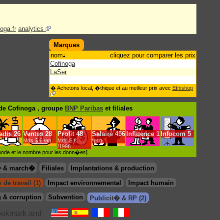
oga.fr
analytics
Marques
nom
cliquez pour comparer les prix
Cofinoga
LaSer
� Achetons local, �thique et au meilleur prix avec
Ethishop
de Cofinoga , groupe
BNP Paribas
et filiales
adis
26
Ventes
28
Profit
48
Salaire
456
Influence
1
Infocom
5
Mds $.€ /an
Mds $.€
*min.
/1998
�thode et le nombre pour les donn�es]
� & march�
Filiales
Implantations & production
 de travail (1)
Impact environnemental
Impact humain
 & corruption
Subvention
Publicit� & RP (2)