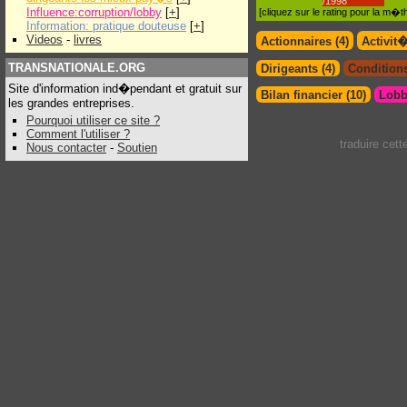
/1998
Influence:corruption/lobby
[
+
]
[cliquez sur le rating pour la m
Information: pratique douteuse
[
+
]
Videos
-
livres
Actionnaires (4)
Activit
TRANSNATIONALE.ORG
Dirigeants (4)
Conditions
Site d'information ind�pendant et gratuit sur
Bilan financier (10)
Lobb
les grandes entreprises.
Pourquoi utiliser ce site ?
Comment l'utiliser ?
traduire cet
Nous contacter
-
Soutien