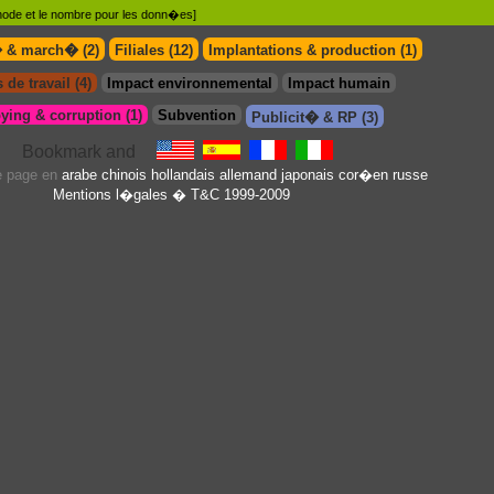
�thode et le nombre pour les donn�es]
� & march� (2)
Filiales (12)
Implantations & production (1)
 de travail (4)
Impact environnemental
Impact humain
ying & corruption (1)
Subvention
Publicit� & RP (3)
te page en
arabe
chinois
hollandais
allemand
japonais
cor�en
russe
Mentions l�gales
� T&C 1999-2009