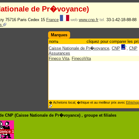
ationale de Pr�voyance)
try 75716 Paris Cedex 15
France
web
www.cnp.fr
tel.
33-1-42-18-88-88
cs
Marques
nom
cliquez pour comparer les pri
Caisse Nationale de Pr�voyance
,
CNP
,
CNP
Assurances
Fineco Vita
,
FinecoVita
� Achetons local, �thique et au meilleur prix avec
Ethishop
e CNP (Caisse Nationale de Pr�voyance) , groupe
et filiales
luence
1