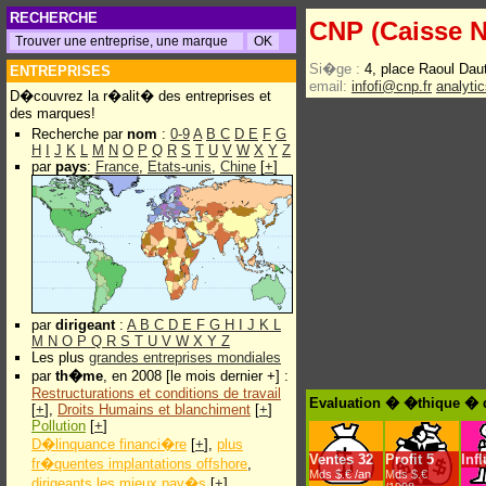
RECHERCHE
CNP (Caisse N
Si�ge :
4, place Raoul Dau
ENTREPRISES
email:
infofi@cnp.fr
analyti
D�couvrez la r�alit� des entreprises et
des marques!
Recherche par
nom
:
0-9
A
B
C
D
E
F
G
H
I
J
K
L
M
N
O
P
Q
R
S
T
U
V
W
X
Y
Z
par
pays
:
France
,
Etats-unis
,
Chine
[
+
]
par
dirigeant
:
A
B
C
D
E
F
G
H
I
J
K
L
M
N
O
P
Q
R
S
T
U
V
W
X
Y
Z
Les plus
grandes entreprises mondiales
par
th�me
, en 2008 [le mois dernier +] :
Restructurations et conditions de travail
Evaluation � �thique � d
[
+
],
Droits Humains et blanchiment
[
+
]
Pollution
[
+
]
D�linquance financi�re
[
+
],
plus
Ventes
32
Profit
5
Inf
fr�quentes implantations offshore
,
Mds $.€ /an
Mds $.€
dirigeants les mieux pay�s
[
+
]