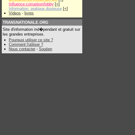
Influence:corruption/lobby
[
+
]
Information: pratique douteuse
[
+
]
Videos
-
livres
TRANSNATIONALE.ORG
Site d'information ind�pendant et gratuit sur
les grandes entreprises.
Pourquoi utiliser ce site ?
Comment l'utiliser ?
Nous contacter
-
Soutien