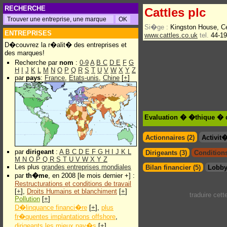
RECHERCHE
Cattles plc
Si�ge :
Kingston House, C
ENTREPRISES
www.cattles.co.uk
tel.
44-19
D�couvrez la r�alit� des entreprises et
des marques!
Recherche par
nom
:
0-9
A
B
C
D
E
F
G
H
I
J
K
L
M
N
O
P
Q
R
S
T
U
V
W
X
Y
Z
par
pays
:
France
,
Etats-unis
,
Chine
[
+
]
Evaluation � �thique � d
Actionnaires (2)
Activit
par
dirigeant
:
A
B
C
D
E
F
G
H
I
J
K
L
Dirigeants (3)
Conditions
M
N
O
P
Q
R
S
T
U
V
W
X
Y
Z
Les plus
grandes entreprises mondiales
Bilan financier (5)
Lobby
par
th�me
, en 2008 [le mois dernier +] :
Restructurations et conditions de travail
[
+
],
Droits Humains et blanchiment
[
+
]
traduire cet
Pollution
[
+
]
D�linquance financi�re
[
+
],
plus
fr�quentes implantations offshore
,
dirigeants les mieux pay�s
[
+
]