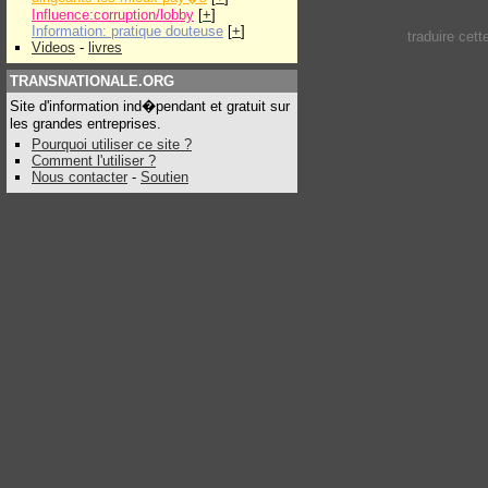
Influence:corruption/lobby
[
+
]
Information: pratique douteuse
[
+
]
traduire cet
Videos
-
livres
TRANSNATIONALE.ORG
Site d'information ind�pendant et gratuit sur
les grandes entreprises.
Pourquoi utiliser ce site ?
Comment l'utiliser ?
Nous contacter
-
Soutien