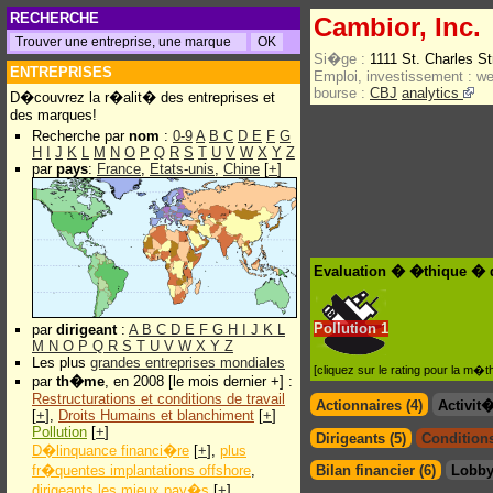
RECHERCHE
Cambior, Inc.
Si�ge :
1111 St. Charles S
ENTREPRISES
Emploi, investissement :
w
bourse :
CBJ
analytics
D�couvrez la r�alit� des entreprises et
des marques!
Recherche par
nom
:
0-9
A
B
C
D
E
F
G
H
I
J
K
L
M
N
O
P
Q
R
S
T
U
V
W
X
Y
Z
par
pays
:
France
,
Etats-unis
,
Chine
[
+
]
Evaluation � �thique � d
Pollution
1
par
dirigeant
:
A
B
C
D
E
F
G
H
I
J
K
L
M
N
O
P
Q
R
S
T
U
V
W
X
Y
Z
Les plus
grandes entreprises mondiales
[cliquez sur le rating pour la m
par
th�me
, en 2008 [le mois dernier +] :
Restructurations et conditions de travail
Actionnaires (4)
Activit
[
+
],
Droits Humains et blanchiment
[
+
]
Pollution
[
+
]
Dirigeants (5)
Conditions
D�linquance financi�re
[
+
],
plus
fr�quentes implantations offshore
,
Bilan financier (6)
Lobby
dirigeants les mieux pay�s
[
+
]