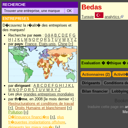
RECHERCHE
Bedas
Turquie
analytics
ENTREPRISES
D�couvrez la r�alit� des entreprises et
des marques!
Recherche par
nom
:
0-9
A
B
C
D
E
F
G
H
I
J
K
L
M
N
O
P
Q
R
S
T
U
V
W
X
Y
Z
par
pays
:
France
,
Etats-unis
,
Chine
[
+
]
Evaluation � �thique � 
Actionnaires (2)
Activit
Dirigeants
Conditions de
par
dirigeant
:
A
B
C
D
E
F
G
H
I
J
K
L
M
N
O
P
Q
R
S
T
U
V
W
X
Y
Z
Bilan financier
Lobbying
Les plus
grandes entreprises mondiales
par
th�me
, en 2008 [le mois dernier +] :
Restructurations et conditions de travail
traduire cette page en
a
[
+
],
Droits Humains et blanchiment
[
+
]
Men
Pollution
[
+
]
D�linquance financi�re
[
+
],
plus
fr�quentes implantations offshore
,
dirigeants les mieux pay�s
[
+
]