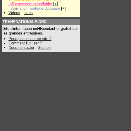
Influence:corruption/lobby
[
+
]
Information: pratique douteuse
[
+
]
Videos
-
livres
TRANSNATIONALE.ORG
Site d'information ind�pendant et gratuit sur
les grandes entreprises.
Pourquoi utiliser ce site ?
Comment l'utiliser ?
Nous contacter
-
Soutien