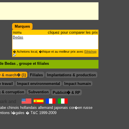
Marques
nom
cliquez pour comparer les prix
Bedas
� Achetons local, �thique et au meilleur prix avec
Ethishop
de Bedas , groupe
et filiales
� & march� (1)
Filiales
Implantations & production
 travail
Impact environnemental
Impact humain
 & corruption
Subvention
Publicit� & RP
rabe
chinois
hollandais
allemand
japonais
cor�en
russe
tions l�gales
� T&C 1999-2009