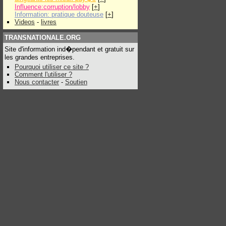
Influence:corruption/lobby
[
+
]
Information: pratique douteuse
[
+
]
Videos
-
livres
TRANSNATIONALE.ORG
Site d'information ind�pendant et gratuit sur
les grandes entreprises.
Pourquoi utiliser ce site ?
Comment l'utiliser ?
Nous contacter
-
Soutien