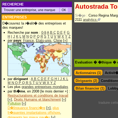
RECHERCHE
Autostrada To
Si�ge :
Corso Regina Margh
ENTREPRISES
2111
analytics
D�couvrez la r�alit� des entreprises et
des marques!
Recherche par
nom
:
0-9
A
B
C
D
E
F
G
H
I
J
K
L
M
N
O
P
Q
R
S
T
U
V
W
X
Y
Z
par
pays
:
France
,
Etats-unis
,
Chine
[
+
]
Evaluation � �thique � d
Actionnaires (1)
Activit
par
dirigeant
:
A
B
C
D
E
F
G
H
I
J
K
L
Dirigeants (2)
Conditions
M
N
O
P
Q
R
S
T
U
V
W
X
Y
Z
Les plus
grandes entreprises mondiales
Bilan financier (1)
Lobby
par
th�me
, en 2008 [le mois dernier +] :
Restructurations et conditions de travail
[
+
],
Droits Humains et blanchiment
[
+
]
traduire cet
Pollution
[
+
]
D�linquance financi�re
[
+
],
plus
fr�quentes implantations offshore
,
dirigeants les mieux pay�s
[
+
]