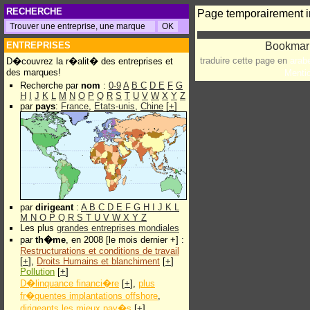
RECHERCHE
Page temporairement i
ENTREPRISES
traduire cette page en
arab
D�couvrez la r�alit� des entreprises et
des marques!
Menti
Recherche par
nom
:
0-9
A
B
C
D
E
F
G
H
I
J
K
L
M
N
O
P
Q
R
S
T
U
V
W
X
Y
Z
par
pays
:
France
,
Etats-unis
,
Chine
[
+
]
par
dirigeant
:
A
B
C
D
E
F
G
H
I
J
K
L
M
N
O
P
Q
R
S
T
U
V
W
X
Y
Z
Les plus
grandes entreprises mondiales
par
th�me
, en 2008 [le mois dernier +] :
Restructurations et conditions de travail
[
+
],
Droits Humains et blanchiment
[
+
]
Pollution
[
+
]
D�linquance financi�re
[
+
],
plus
fr�quentes implantations offshore
,
dirigeants les mieux pay�s
[
+
]