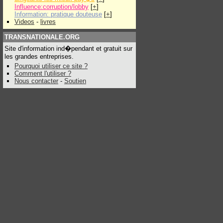
Influence:corruption/lobby
[
+
]
Information: pratique douteuse
[
+
]
Videos
-
livres
TRANSNATIONALE.ORG
Site d'information ind�pendant et gratuit sur
les grandes entreprises.
Pourquoi utiliser ce site ?
Comment l'utiliser ?
Nous contacter
-
Soutien