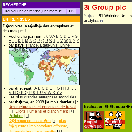
RECHERCHE
3i Group plc
Si�ge :
91 Waterloo Rd. 
ENTREPRISES
analytics
D�couvrez la r�alit� des entreprises et
des marques!
Recherche par
nom
:
0-9
A
B
C
D
E
F
G
H
I
J
K
L
M
N
O
P
Q
R
S
T
U
V
W
X
Y
Z
par
pays
:
France
,
Etats-unis
,
Chine
[
+
]
par
dirigeant
:
A
B
C
D
E
F
G
H
I
J
K
L
M
N
O
P
Q
R
S
T
U
V
W
X
Y
Z
Les plus
grandes entreprises mondiales
par
th�me
, en 2008 [le mois dernier +] :
Evaluation � �thique � d
Restructurations et conditions de travail
[
+
],
Droits Humains et blanchiment
[
+
]
Pollution
[
+
]
D�linquance financi�re
[
+
],
plus
Emploi
Fraude
1
fr�quentes implantations offshore
,
-
20%
/1998
dirigeants les mieux pay�s
[
+
]