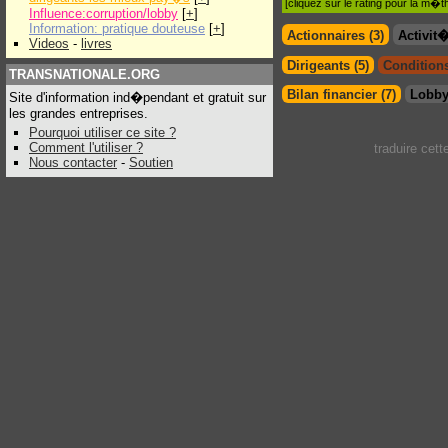
[cliquez sur le rating pour la m
Influence:corruption/lobby
[
+
]
Information: pratique douteuse
[
+
]
Actionnaires (3)
Activit
Videos
-
livres
Dirigeants (5)
Conditions
TRANSNATIONALE.ORG
Bilan financier (7)
Lobby
Site d'information ind�pendant et gratuit sur
les grandes entreprises.
Pourquoi utiliser ce site ?
Comment l'utiliser ?
traduire cet
Nous contacter
-
Soutien