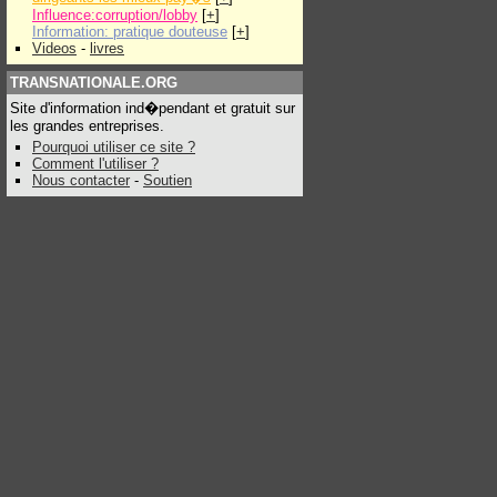
Influence:corruption/lobby
[
+
]
Information: pratique douteuse
[
+
]
Videos
-
livres
TRANSNATIONALE.ORG
Site d'information ind�pendant et gratuit sur
les grandes entreprises.
Pourquoi utiliser ce site ?
Comment l'utiliser ?
Nous contacter
-
Soutien