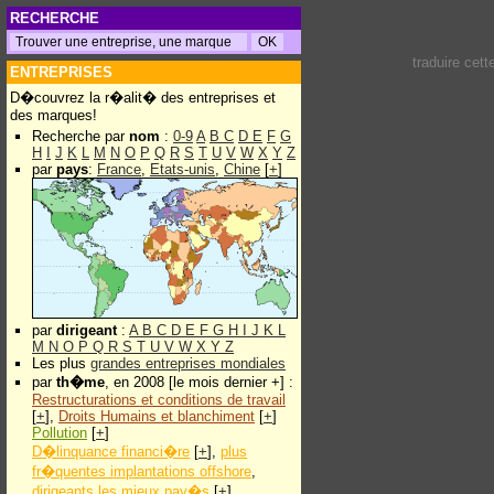
RECHERCHE
traduire cet
ENTREPRISES
D�couvrez la r�alit� des entreprises et
des marques!
Recherche par
nom
:
0-9
A
B
C
D
E
F
G
H
I
J
K
L
M
N
O
P
Q
R
S
T
U
V
W
X
Y
Z
par
pays
:
France
,
Etats-unis
,
Chine
[
+
]
par
dirigeant
:
A
B
C
D
E
F
G
H
I
J
K
L
M
N
O
P
Q
R
S
T
U
V
W
X
Y
Z
Les plus
grandes entreprises mondiales
par
th�me
, en 2008 [le mois dernier +] :
Restructurations et conditions de travail
[
+
],
Droits Humains et blanchiment
[
+
]
Pollution
[
+
]
D�linquance financi�re
[
+
],
plus
fr�quentes implantations offshore
,
dirigeants les mieux pay�s
[
+
]