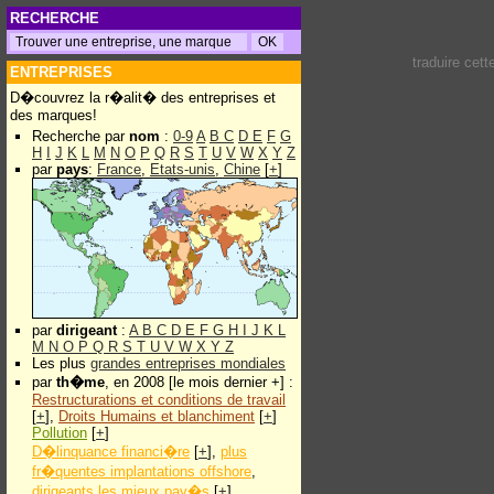
RECHERCHE
traduire cet
ENTREPRISES
D�couvrez la r�alit� des entreprises et
des marques!
Recherche par
nom
:
0-9
A
B
C
D
E
F
G
H
I
J
K
L
M
N
O
P
Q
R
S
T
U
V
W
X
Y
Z
par
pays
:
France
,
Etats-unis
,
Chine
[
+
]
par
dirigeant
:
A
B
C
D
E
F
G
H
I
J
K
L
M
N
O
P
Q
R
S
T
U
V
W
X
Y
Z
Les plus
grandes entreprises mondiales
par
th�me
, en 2008 [le mois dernier +] :
Restructurations et conditions de travail
[
+
],
Droits Humains et blanchiment
[
+
]
Pollution
[
+
]
D�linquance financi�re
[
+
],
plus
fr�quentes implantations offshore
,
dirigeants les mieux pay�s
[
+
]