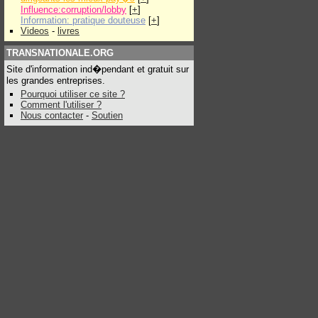
Influence:corruption/lobby
[
+
]
Information: pratique douteuse
[
+
]
Videos
-
livres
TRANSNATIONALE.ORG
Site d'information ind�pendant et gratuit sur
les grandes entreprises.
Pourquoi utiliser ce site ?
Comment l'utiliser ?
Nous contacter
-
Soutien