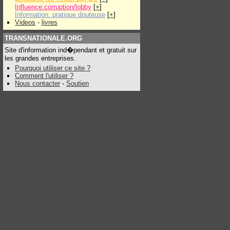
Influence:corruption/lobby
[
+
]
Information: pratique douteuse
[
+
]
Videos
-
livres
TRANSNATIONALE.ORG
Site d'information ind�pendant et gratuit sur
les grandes entreprises.
Pourquoi utiliser ce site ?
Comment l'utiliser ?
Nous contacter
-
Soutien