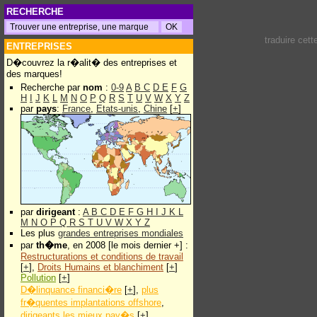
RECHERCHE
traduire cet
ENTREPRISES
D�couvrez la r�alit� des entreprises et
des marques!
Recherche par
nom
:
0-9
A
B
C
D
E
F
G
H
I
J
K
L
M
N
O
P
Q
R
S
T
U
V
W
X
Y
Z
par
pays
:
France
,
Etats-unis
,
Chine
[
+
]
par
dirigeant
:
A
B
C
D
E
F
G
H
I
J
K
L
M
N
O
P
Q
R
S
T
U
V
W
X
Y
Z
Les plus
grandes entreprises mondiales
par
th�me
, en 2008 [le mois dernier +] :
Restructurations et conditions de travail
[
+
],
Droits Humains et blanchiment
[
+
]
Pollution
[
+
]
D�linquance financi�re
[
+
],
plus
fr�quentes implantations offshore
,
dirigeants les mieux pay�s
[
+
]