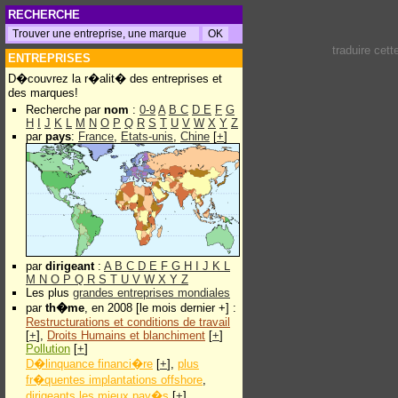
RECHERCHE
traduire cet
ENTREPRISES
D�couvrez la r�alit� des entreprises et
des marques!
Recherche par
nom
:
0-9
A
B
C
D
E
F
G
H
I
J
K
L
M
N
O
P
Q
R
S
T
U
V
W
X
Y
Z
par
pays
:
France
,
Etats-unis
,
Chine
[
+
]
par
dirigeant
:
A
B
C
D
E
F
G
H
I
J
K
L
M
N
O
P
Q
R
S
T
U
V
W
X
Y
Z
Les plus
grandes entreprises mondiales
par
th�me
, en 2008 [le mois dernier +] :
Restructurations et conditions de travail
[
+
],
Droits Humains et blanchiment
[
+
]
Pollution
[
+
]
D�linquance financi�re
[
+
],
plus
fr�quentes implantations offshore
,
dirigeants les mieux pay�s
[
+
]