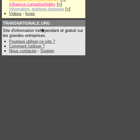
Influence:corruption/lobby
[
+
]
Information: pratique douteuse
[
+
]
Videos
-
livres
TRANSNATIONALE.ORG
Site d'information ind�pendant et gratuit sur
les grandes entreprises.
Pourquoi utiliser ce site ?
Comment l'utiliser ?
Nous contacter
-
Soutien