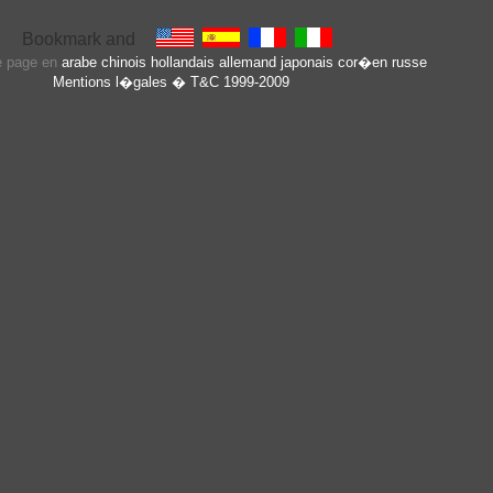
te page en
arabe
chinois
hollandais
allemand
japonais
cor�en
russe
Mentions l�gales
� T&C 1999-2009