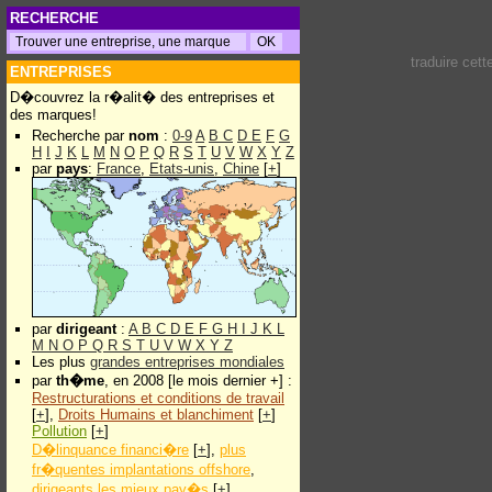
RECHERCHE
traduire cet
ENTREPRISES
D�couvrez la r�alit� des entreprises et
des marques!
Recherche par
nom
:
0-9
A
B
C
D
E
F
G
H
I
J
K
L
M
N
O
P
Q
R
S
T
U
V
W
X
Y
Z
par
pays
:
France
,
Etats-unis
,
Chine
[
+
]
par
dirigeant
:
A
B
C
D
E
F
G
H
I
J
K
L
M
N
O
P
Q
R
S
T
U
V
W
X
Y
Z
Les plus
grandes entreprises mondiales
par
th�me
, en 2008 [le mois dernier +] :
Restructurations et conditions de travail
[
+
],
Droits Humains et blanchiment
[
+
]
Pollution
[
+
]
D�linquance financi�re
[
+
],
plus
fr�quentes implantations offshore
,
dirigeants les mieux pay�s
[
+
]