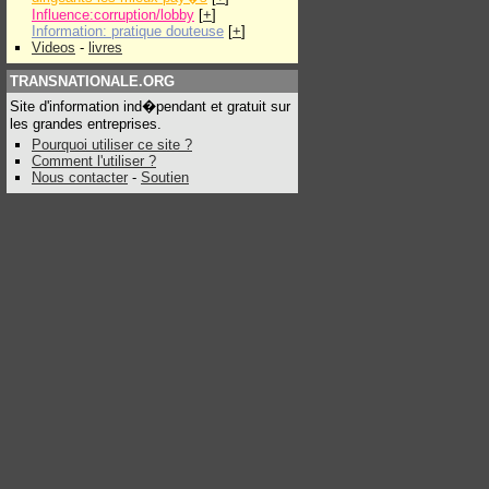
Influence:corruption/lobby
[
+
]
Information: pratique douteuse
[
+
]
Videos
-
livres
TRANSNATIONALE.ORG
Site d'information ind�pendant et gratuit sur
les grandes entreprises.
Pourquoi utiliser ce site ?
Comment l'utiliser ?
Nous contacter
-
Soutien