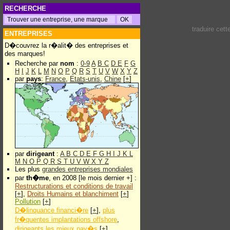
RECHERCHE
traduire cet
ENTREPRISES
D�couvrez la r�alit� des entreprises et
des marques!
Recherche par
nom
:
0-9
A
B
C
D
E
F
G
H
I
J
K
L
M
N
O
P
Q
R
S
T
U
V
W
X
Y
Z
par
pays
:
France
,
Etats-unis
,
Chine
[
+
]
par
dirigeant
:
A
B
C
D
E
F
G
H
I
J
K
L
M
N
O
P
Q
R
S
T
U
V
W
X
Y
Z
Les plus
grandes entreprises mondiales
par
th�me
, en 2008 [le mois dernier +] :
Restructurations et conditions de travail
[
+
],
Droits Humains et blanchiment
[
+
]
Pollution
[
+
]
D�linquance financi�re
[
+
],
plus
fr�quentes implantations offshore
,
dirigeants les mieux pay�s
[
+
]