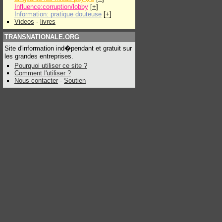
Influence:corruption/lobby
[
+
]
Information: pratique douteuse
[
+
]
Videos
-
livres
TRANSNATIONALE.ORG
Site d'information ind�pendant et gratuit sur
les grandes entreprises.
Pourquoi utiliser ce site ?
Comment l'utiliser ?
Nous contacter
-
Soutien