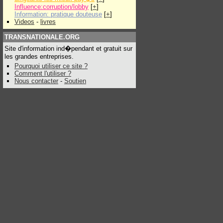
Influence:corruption/lobby
[
+
]
Information: pratique douteuse
[
+
]
Videos
-
livres
TRANSNATIONALE.ORG
Site d'information ind�pendant et gratuit sur
les grandes entreprises.
Pourquoi utiliser ce site ?
Comment l'utiliser ?
Nous contacter
-
Soutien