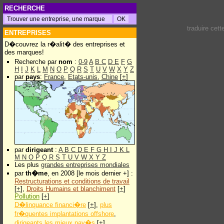
RECHERCHE
traduire cet
ENTREPRISES
D�couvrez la r�alit� des entreprises et
des marques!
Recherche par
nom
:
0-9
A
B
C
D
E
F
G
H
I
J
K
L
M
N
O
P
Q
R
S
T
U
V
W
X
Y
Z
par
pays
:
France
,
Etats-unis
,
Chine
[
+
]
par
dirigeant
:
A
B
C
D
E
F
G
H
I
J
K
L
M
N
O
P
Q
R
S
T
U
V
W
X
Y
Z
Les plus
grandes entreprises mondiales
par
th�me
, en 2008 [le mois dernier +] :
Restructurations et conditions de travail
[
+
],
Droits Humains et blanchiment
[
+
]
Pollution
[
+
]
D�linquance financi�re
[
+
],
plus
fr�quentes implantations offshore
,
dirigeants les mieux pay�s
[
+
]