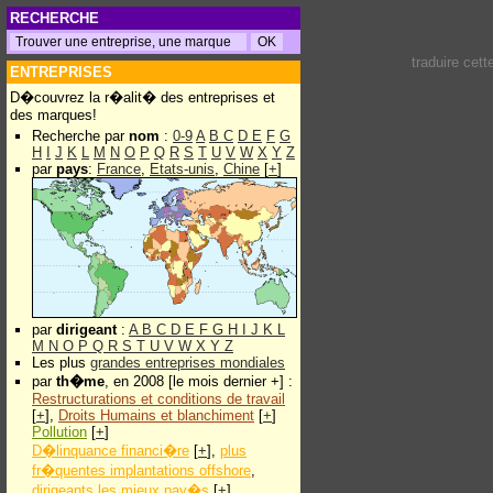
RECHERCHE
traduire cet
ENTREPRISES
D�couvrez la r�alit� des entreprises et
des marques!
Recherche par
nom
:
0-9
A
B
C
D
E
F
G
H
I
J
K
L
M
N
O
P
Q
R
S
T
U
V
W
X
Y
Z
par
pays
:
France
,
Etats-unis
,
Chine
[
+
]
par
dirigeant
:
A
B
C
D
E
F
G
H
I
J
K
L
M
N
O
P
Q
R
S
T
U
V
W
X
Y
Z
Les plus
grandes entreprises mondiales
par
th�me
, en 2008 [le mois dernier +] :
Restructurations et conditions de travail
[
+
],
Droits Humains et blanchiment
[
+
]
Pollution
[
+
]
D�linquance financi�re
[
+
],
plus
fr�quentes implantations offshore
,
dirigeants les mieux pay�s
[
+
]