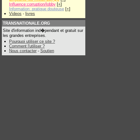
Influence:corruption/lobby
[
+
]
Information: pratique douteuse
[
+
]
Videos
-
livres
TRANSNATIONALE.ORG
Site d'information ind�pendant et gratuit sur
les grandes entreprises.
Pourquoi utiliser ce site ?
Comment l'utiliser ?
Nous contacter
-
Soutien