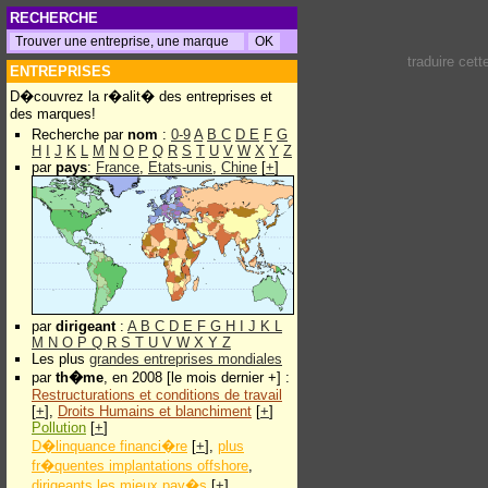
RECHERCHE
traduire cet
ENTREPRISES
D�couvrez la r�alit� des entreprises et
des marques!
Recherche par
nom
:
0-9
A
B
C
D
E
F
G
H
I
J
K
L
M
N
O
P
Q
R
S
T
U
V
W
X
Y
Z
par
pays
:
France
,
Etats-unis
,
Chine
[
+
]
par
dirigeant
:
A
B
C
D
E
F
G
H
I
J
K
L
M
N
O
P
Q
R
S
T
U
V
W
X
Y
Z
Les plus
grandes entreprises mondiales
par
th�me
, en 2008 [le mois dernier +] :
Restructurations et conditions de travail
[
+
],
Droits Humains et blanchiment
[
+
]
Pollution
[
+
]
D�linquance financi�re
[
+
],
plus
fr�quentes implantations offshore
,
dirigeants les mieux pay�s
[
+
]