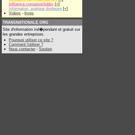
Influence:corruption/lobby
[
+
]
Information: pratique douteuse
[
+
]
Videos
-
livres
TRANSNATIONALE.ORG
Site d'information ind�pendant et gratuit sur
les grandes entreprises.
Pourquoi utiliser ce site ?
Comment l'utiliser ?
Nous contacter
-
Soutien