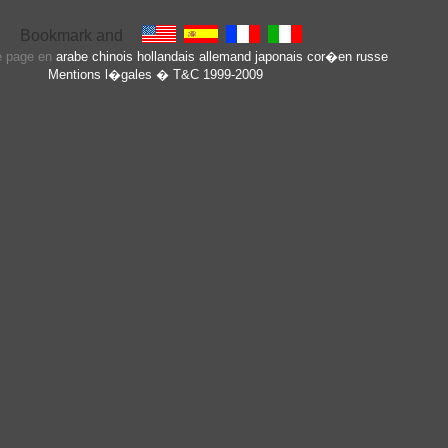
te page en
arabe
chinois
hollandais
allemand
japonais
cor�en
russe
Mentions l�gales
� T&C 1999-2009