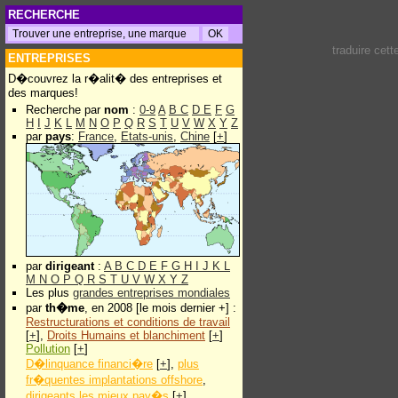
RECHERCHE
traduire cet
ENTREPRISES
D�couvrez la r�alit� des entreprises et
des marques!
Recherche par
nom
:
0-9
A
B
C
D
E
F
G
H
I
J
K
L
M
N
O
P
Q
R
S
T
U
V
W
X
Y
Z
par
pays
:
France
,
Etats-unis
,
Chine
[
+
]
par
dirigeant
:
A
B
C
D
E
F
G
H
I
J
K
L
M
N
O
P
Q
R
S
T
U
V
W
X
Y
Z
Les plus
grandes entreprises mondiales
par
th�me
, en 2008 [le mois dernier +] :
Restructurations et conditions de travail
[
+
],
Droits Humains et blanchiment
[
+
]
Pollution
[
+
]
D�linquance financi�re
[
+
],
plus
fr�quentes implantations offshore
,
dirigeants les mieux pay�s
[
+
]