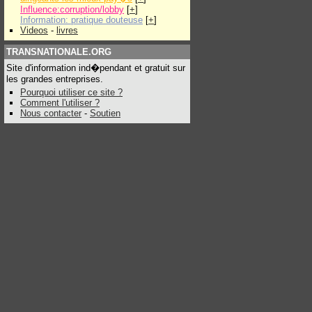
Influence:corruption/lobby
[
+
]
Information: pratique douteuse
[
+
]
Videos
-
livres
TRANSNATIONALE.ORG
Site d'information ind�pendant et gratuit sur
les grandes entreprises.
Pourquoi utiliser ce site ?
Comment l'utiliser ?
Nous contacter
-
Soutien