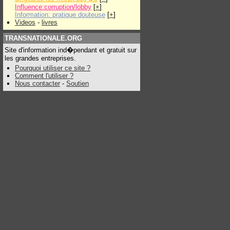
Influence:corruption/lobby
[
+
]
Information: pratique douteuse
[
+
]
Videos
-
livres
TRANSNATIONALE.ORG
Site d'information ind�pendant et gratuit sur
les grandes entreprises.
Pourquoi utiliser ce site ?
Comment l'utiliser ?
Nous contacter
-
Soutien