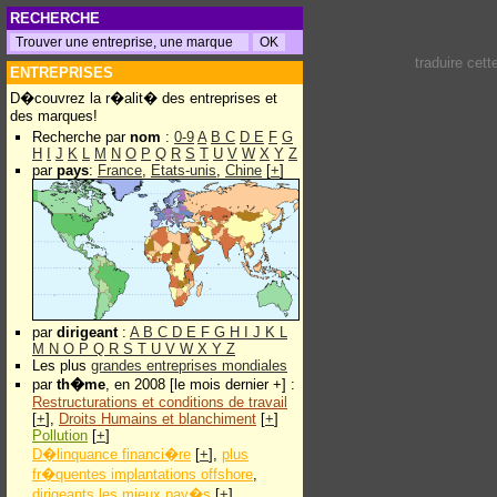
RECHERCHE
traduire cet
ENTREPRISES
D�couvrez la r�alit� des entreprises et
des marques!
Recherche par
nom
:
0-9
A
B
C
D
E
F
G
H
I
J
K
L
M
N
O
P
Q
R
S
T
U
V
W
X
Y
Z
par
pays
:
France
,
Etats-unis
,
Chine
[
+
]
par
dirigeant
:
A
B
C
D
E
F
G
H
I
J
K
L
M
N
O
P
Q
R
S
T
U
V
W
X
Y
Z
Les plus
grandes entreprises mondiales
par
th�me
, en 2008 [le mois dernier +] :
Restructurations et conditions de travail
[
+
],
Droits Humains et blanchiment
[
+
]
Pollution
[
+
]
D�linquance financi�re
[
+
],
plus
fr�quentes implantations offshore
,
dirigeants les mieux pay�s
[
+
]