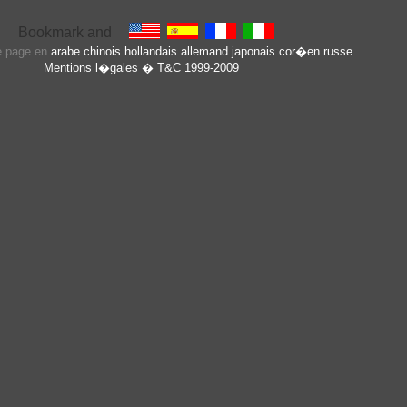
te page en
arabe
chinois
hollandais
allemand
japonais
cor�en
russe
Mentions l�gales
� T&C 1999-2009